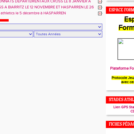
IER
NNATS DEPARTEMENTAUX CROSS LE 8 JANVIER A
SS A BIARRITZ LE 12 NOVEMBRE ET HASPARREN LE 26
ESPACE FOR
RE
d athletics le 5 décembre à HASPARREN
Es
Form
Plateforme Fo
Protocole Je
avec ce
STADES ATHL
Lien GPS St
C
FICHES PÉDA