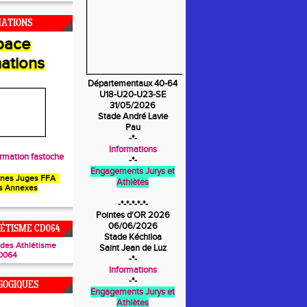
MATIONS
pace
ations
Départementaux 40-64
U18-U20-U23-SE
31/05/2026
Stade André Lavie
Pau
-*-
Informations
rmation fastoche
-*-
Engagements Jurys et
unes Juges FFA
Athlètes
s Annexes
-*-*-*-*-*-
Pointes d'OR 2026
06/06/2026
ÉTISME CD064
Stade Kéchiloa
ades Athlétisme
Saint Jean de Luz
D064
-*-
Informations
-*-
GOGIQUES
Engagements Jurys et
Athlètes