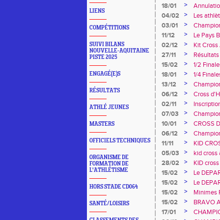
>
18/01
Annulatio
LIENS
>
04/02
Les athlè
>
03/01
Champion
COMPÉTITIONS
>
11/12
Le Pays B
>
SUIVI BILANS
02/12
Kit Cross
NOUVELLE-AQUITAINE
luziennes
>
27/11
Résultats
PISTE 2025
>
15/02
1/2 Final
>
ENGAGÉ(E)S
18/01
1/4 Final
>
13/12
Champion
RÉSULTATS
>
06/12
Cross d'
>
02/11
Inscripti
ATHLÉ JEUNES
>
07/03
Champion
>
10/01
CROSS D
MASTERS
>
06/12
Champion
OFFICIELS TECHNIQUES
>
11/11
KID CRO
>
05/03
kid cross 
ORGANISME DE
>
28/02
KID cros
FORMATION DE
L'ATHLÉTISME
>
15/02
Le DEPA
>
15/02
Le DEPA
HORS STADE CD064
>
15/02
Minimes 
>
15/02
BRAVO A
SANTÉ/LOISIRS
FINALES
>
17/01
CHAMPIO