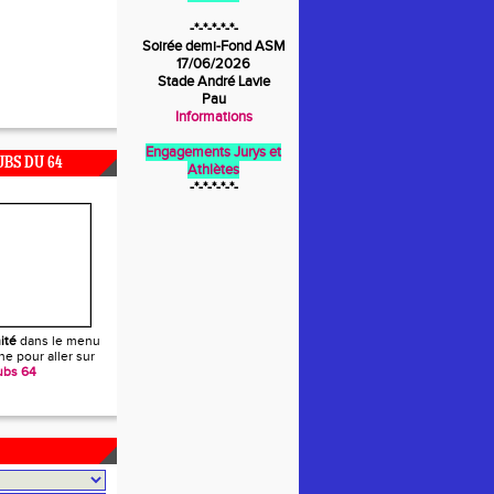
-*-*-*-*-*-
Soirée demi-Fond ASM
17/06/2026
Stade André Lavie
Pau
Informations
Engagements Jurys et
UBS DU 64
Athlètes
-*-*-*-*-*-
ité
dans le menu
e pour aller sur
ubs 64