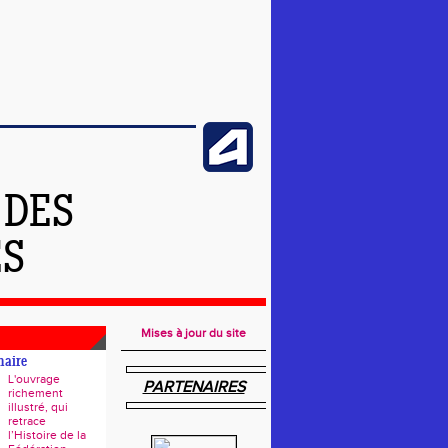
 DES
ES
Mises à jour du site
naire
L'ouvrage
PARTENAIRES
richement
illustré, qui
retrace
l’Histoire de la