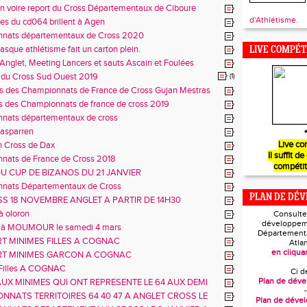
n voire report du Cross Départementaux de Ciboure
d'Athlétisme.
tes du cd064 brillent à Agen
nats départementaux de Cross 2020
asque athlétisme fait un carton plein.
LIVE COMPÉT
 Anglet, Meeting Lancers et sauts Ascain et Foulées
 du Cross Sud Ouest 2019
(1)
es des Championnats de France de Cross Gujan Mestras
es des Championnats de france de cross 2019
nats départementaux de cross
Hasparren
*
Live co
on Cross de Dax
Il suffit de
nats de France de Cross 2018
compétit
U CUP DE BIZANOS DU 21 JANVIER
nats Départementaux de Cross
PLAN DE DÉ
SS 18 NOVEMBRE ANGLET A PARTIR DE 14H30
à oloron
Consulte
développem
s à MOUMOUR le samedi 4 mars
Départementa
RT MINIMES FILLES A COGNAC
Atla
en cliquan
RT MINIMES GARCON A COGNAC
Filles A COGNAC
Ci d
Plan de dév
UX MINIMES QUI ONT REPRESENTE LE 64 AUX DEMI
-
 DE CROSS A COGNAC
NNATS TERRITOIRES 64 40 47 A ANGLET CROSS LE
Plan de déve