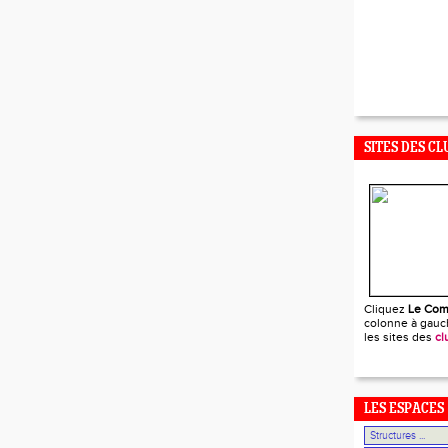
SITES DES CL
Cliquez
Le Com
colonne à gauch
les sites des
cl
LES ESPACES