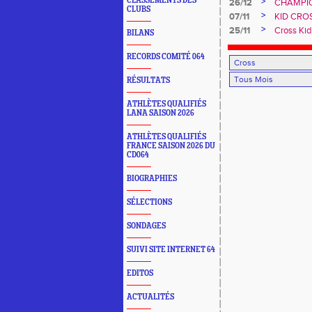
22 JANV
CLASSEMENTS DES
>
26/12
CHAMPIO
CLUBS
OLORON
>
07/11
KID CRO
NOVEMB
>
25/11
Cross Ki
BILANS
RECORDS COMITÉ 064
RÉSULTATS
ATHLÈTES QUALIFIÉS
LANA SAISON 2026
ATHLÈTES QUALIFIÉS
FRANCE SAISON 2026 DU
CD064
BIOGRAPHIES
SÉLECTIONS
SONDAGES
SUIVI SITE INTERNET 64
EDITOS
ACTUALITÉS