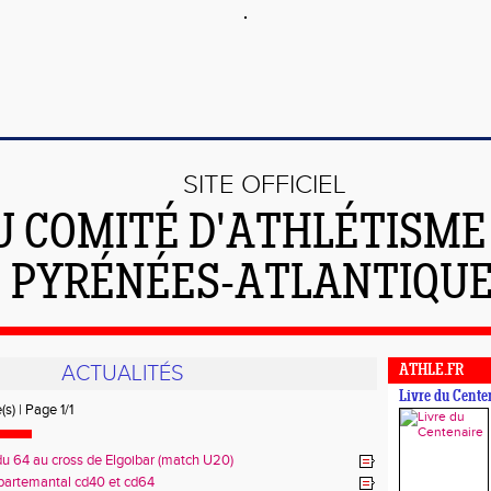
SITE OFFICIEL
U COMITÉ D'ATHLÉTISME
PYRÉNÉES-ATLANTIQU
ACTUALITÉS
ATHLE.FR
Livre du Cente
(s) | Page 1/1
 du 64 au cross de Elgoibar (match U20)
partemantal cd40 et cd64