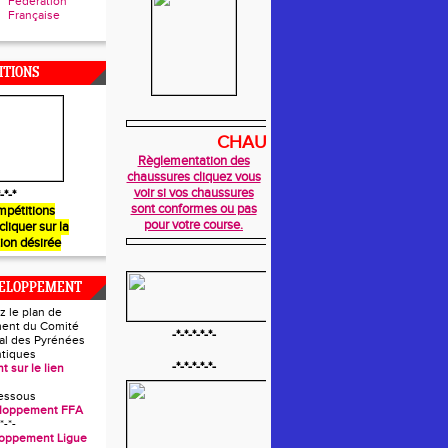
Fédération
Française
ITIONS
CHAUSSURES
Règlementation des
chaussures cliquez vous
voir si vos chaussures
-*-*
sont conformes ou pas
mpétitions
pour votre course.
 cliquer sur la
ion désirée
VELOPPEMENT
z le plan de
ent du Comité
-*-*-*-*-*-
l des Pyrénées
ntiques
-*-*-*-*-*-
t sur le lien
essous
eloppement FFA
*-*-
loppement Ligue