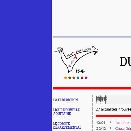
D
LA FÉDÉRATION
27 actualité(s) trouvée
LIGUE NOUVELLE-
AQUITAINE
>
12/01
1 athlète
LE COMITÉ
DÉPARTEMENTAL
>
22/12
Cross Dé