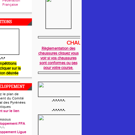
Fédération
Française
ITIONS
CHAUSSURES
Règlementation des
chaussures cliquez vous
voir si vos chaussures
-*-*
sont conformes ou pas
mpétitions
pour votre course.
 cliquer sur la
ion désirée
VELOPPEMENT
z le plan de
ent du Comité
-*-*-*-*-*-
l des Pyrénées
ntiques
-*-*-*-*-*-
t sur le lien
essous
eloppement FFA
*-*-
loppement Ligue