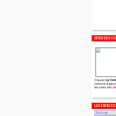
SITES DES CL
Cliquez
Le Com
colonne à gauch
les sites des
cl
LES ESPACES