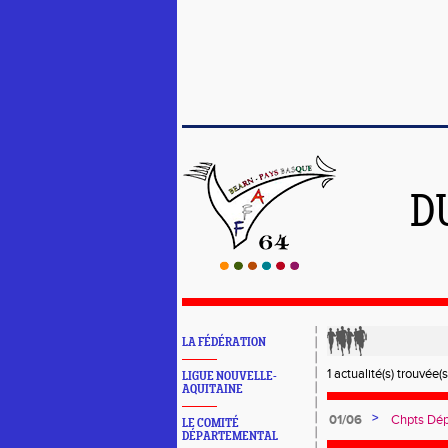
D
LA FÉDÉRATION
1 actualité(s) trouvée(s
LIGUE NOUVELLE-
AQUITAINE
>
01/06
Chpts Dép
LE COMITÉ
Toulouse
DÉPARTEMENTAL