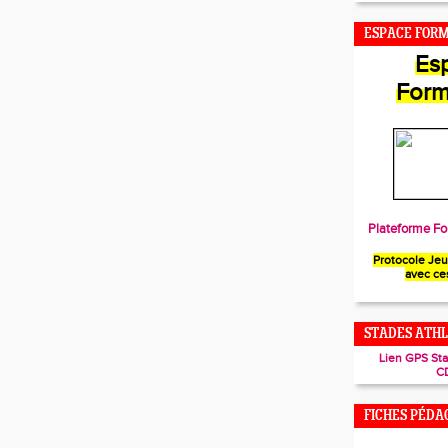
ESPACE FOR
Es
Form
Plateforme Fo
Protocole Je
avec ce
STADES ATHL
Lien GPS St
C
FICHES PÉDA