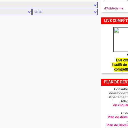
d'Athlétisme.
LIVE COMPÉT
*
Live co
Il suffit de
compétit
PLAN DE DÉ
Consulte
développem
Départementa
Atla
en cliquan
Ci d
Plan de dév
-
Plan de déve