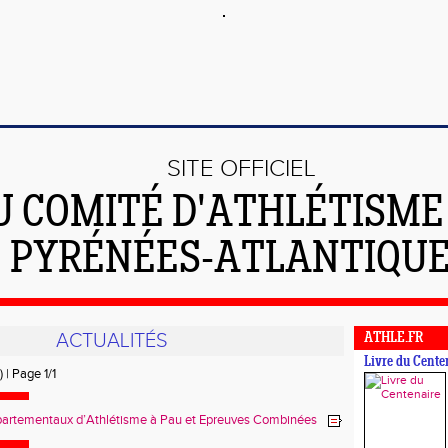
SITE OFFICIEL
U COMITÉ D'ATHLÉTISME
PYRÉNÉES-ATLANTIQU
ACTUALITÉS
ATHLE.FR
Livre du Cente
) | Page 1/1
artementaux d’Athlétisme à Pau et Epreuves Combinées