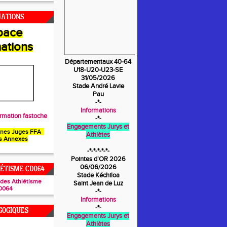
MATIONS
pace
ations
Départementaux 40-64
U18-U20-U23-SE
31/05/2026
Stade André Lavie
Pau
-*-
Informations
rmation fastoche
-*-
Engagements Jurys et
unes Juges FFA
Athlètes
s Annexes
-*-*-*-*-*-
Pointes d'OR 2026
06/06/2026
ÉTISME CD064
Stade Kéchiloa
ades Athlétisme
Saint Jean de Luz
D064
-*-
Informations
-*-
GOGIQUES
Engagements Jurys et
Athlètes