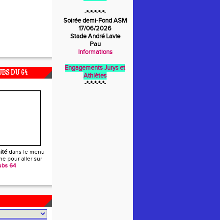
-*-*-*-*-*-
Soirée demi-Fond ASM
17/06/2026
Stade André Lavie
Pau
Informations
Engagements Jurys et
UBS DU 64
Athlètes
-*-*-*-*-*-
ité
dans le menu
e pour aller sur
ubs 64