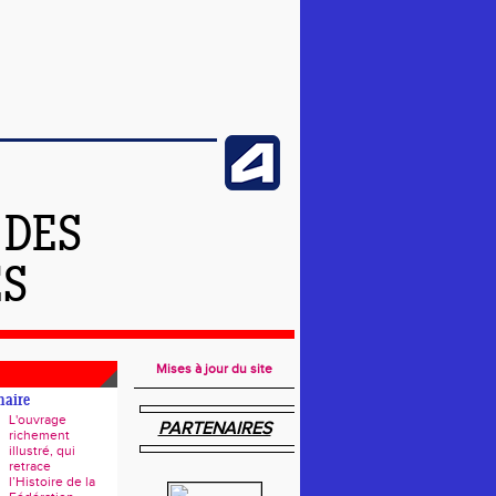
 DES
ES
Mises à jour du site
naire
L'ouvrage
PARTENAIRES
richement
illustré, qui
retrace
l’Histoire de la