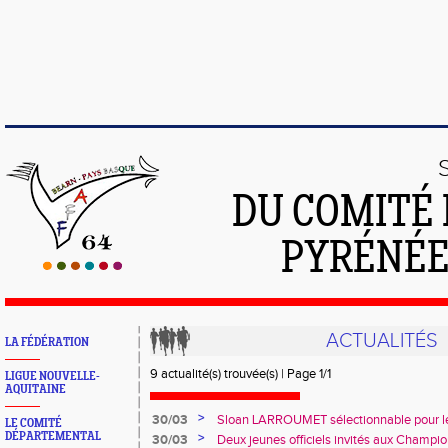
DU COMITÉ 
PYRÉNÉE
ACTUALITÉS
LA FÉDÉRATION
9 actualité(s) trouvée(s) | Page 1/1
LIGUE NOUVELLE-
AQUITAINE
>
30/03
Sloan LARROUMET sélectionnable pour le
LE COMITÉ
jeunesse à Buenos Aire
DÉPARTEMENTAL
>
30/03
Deux jeunes officiels invités aux Champio