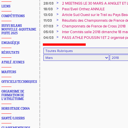
>
28/03
2 MEETINGS LE 30 MARS A ANGLET ET 
LIENS
DE LUZ
>
18/03
Pass'Eveil Orthez ANNULE
>
13/03
Article Sud Ouest sur le Trail au Pays Ba
COMPÉTITIONS
>
11/03
Résultats des Championnats de France d
>
SUIVI BILANS
07/03
Championnats de France de Cross 2018
NOUVELLE-AQUITAINE
>
05/03
Inter Comités salle 2018 dimanche 18 ma
PISTE 2025
>
04/03
PASS ATHLE POUSSIN 1 ET 2 organisé 
le 10mars A OLORON salle laulhere
ENGAGÉ(E)S
RÉSULTATS
ATHLÉ JEUNES
MASTERS
OFFICIELS TECHNIQUES
ORGANISME DE
FORMATION DE
L'ATHLÉTISME
HORS STADE CD064
SANTÉ/LOISIRS