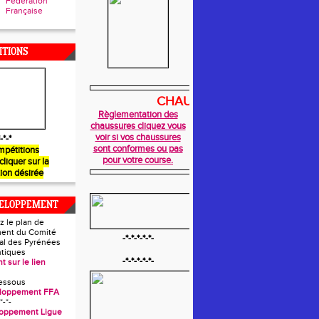
Fédération
Française
ITIONS
CHAUSSURES
Règlementation des
chaussures cliquez vous
voir si vos chaussures
-*-*
sont conformes ou pas
mpétitions
pour votre course.
 cliquer sur la
ion désirée
VELOPPEMENT
z le plan de
ent du Comité
-*-*-*-*-*-
l des Pyrénées
ntiques
-*-*-*-*-*-
t sur le lien
essous
eloppement FFA
*-*-
loppement Ligue