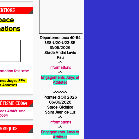
MATIONS
pace
ations
Départementaux 40-64
U18-U20-U23-SE
31/05/2026
Stade André Lavie
Pau
-*-
Informations
rmation fastoche
-*-
Engagements Jurys et
unes Juges FFA
Athlètes
s Annexes
-*-*-*-*-*-
Pointes d'OR 2026
06/06/2026
ÉTISME CD064
Stade Kéchiloa
ades Athlétisme
Saint Jean de Luz
D064
-*-
Informations
-*-
GOGIQUES
Engagements Jurys et
Athlètes