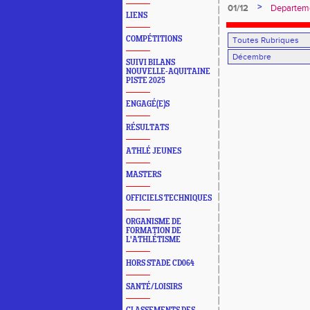
OLORON
>
01/12
Departeme
LIENS
BORDEA
COMPÉTITIONS
SUIVI BILANS
NOUVELLE-AQUITAINE
PISTE 2025
ENGAGÉ(E)S
RÉSULTATS
ATHLÉ JEUNES
MASTERS
OFFICIELS TECHNIQUES
ORGANISME DE
FORMATION DE
L'ATHLÉTISME
HORS STADE CD064
SANTÉ/LOISIRS