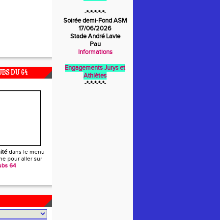
-*-*-*-*-*-
Soirée demi-Fond ASM
17/06/2026
Stade André Lavie
Pau
Informations
Engagements Jurys et
UBS DU 64
Athlètes
-*-*-*-*-*-
ité
dans le menu
e pour aller sur
ubs 64