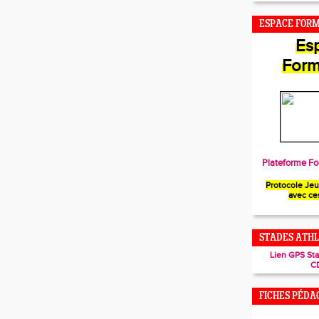
ESPACE FOR
Es
Form
Plateforme Fo
Protocole Je
avec ce
STADES ATHL
Lien GPS St
C
FICHES PÉDA