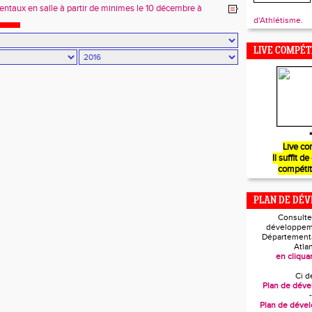
ntaux en salle à partir de minimes le 10 décembre à
UX
d'Athlétisme.
LIVE COMPÉT
*
Live co
Il suffit de
compétit
PLAN DE DÉ
Consulte
développem
Départementa
Atla
en cliquan
Ci d
Plan de dév
-
Plan de déve