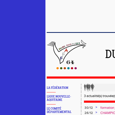
D
LA FÉDÉRATION
3 actualité(s) trouvée(s
LIGUE NOUVELLE-
AQUITAINE
>
30/12
formation
LE COMITÉ
DÉPARTEMENTAL
>
26/12
CHAMPIO