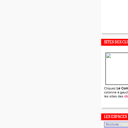
SITES DES CL
Cliquez
Le Com
colonne à gauch
les sites des
cl
LES ESPACES