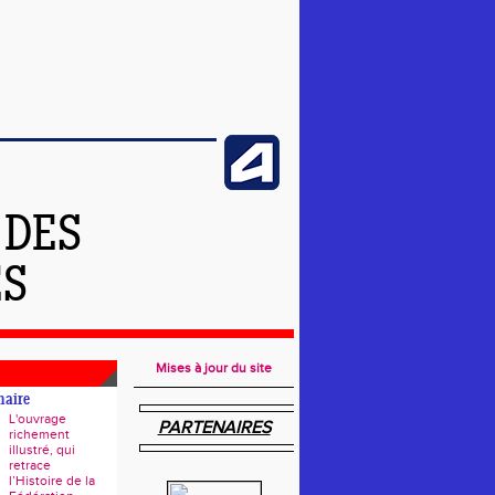
 DES
ES
Mises à jour du site
naire
L'ouvrage
PARTENAIRES
richement
illustré, qui
retrace
l’Histoire de la