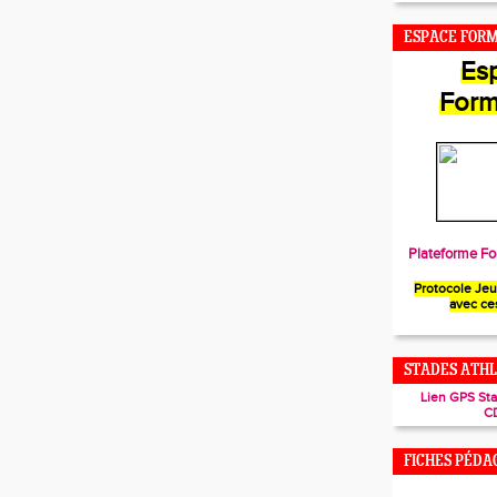
ESPACE FOR
Es
Form
Plateforme Fo
Protocole Je
avec ce
STADES ATHL
Lien GPS St
C
FICHES PÉDA