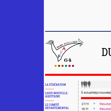
D
LA FÉDÉRATION
5 actualité(s) trouvée(s
LIGUE NOUVELLE-
AQUITAINE
>
27/11
Résulta
LE COMITÉ
DÉPARTEMENTAL
>
18/11
Résulta