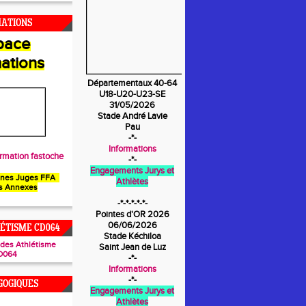
MATIONS
pace
ations
Départementaux 40-64
U18-U20-U23-SE
31/05/2026
Stade André Lavie
Pau
-*-
Informations
rmation fastoche
-*-
Engagements Jurys et
unes Juges FFA
Athlètes
s Annexes
-*-*-*-*-*-
Pointes d'OR 2026
06/06/2026
ÉTISME CD064
Stade Kéchiloa
ades Athlétisme
Saint Jean de Luz
D064
-*-
Informations
-*-
GOGIQUES
Engagements Jurys et
Athlètes