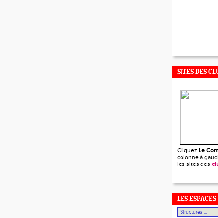
SITES DES CL
Cliquez
Le Com
colonne à gauch
les sites des
cl
LES ESPACES