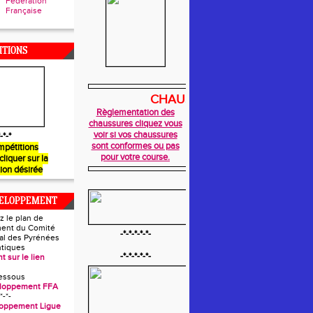
Fédération
Française
ITIONS
CHAUSSURES
Règlementation des
chaussures cliquez vous
voir si vos chaussures
-*-*
sont conformes ou pas
mpétitions
pour votre course.
 cliquer sur la
ion désirée
VELOPPEMENT
z le plan de
ent du Comité
-*-*-*-*-*-
l des Pyrénées
ntiques
-*-*-*-*-*-
t sur le lien
essous
eloppement FFA
*-*-
loppement Ligue