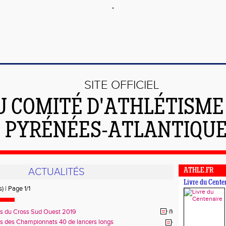
SITE OFFICIEL
U COMITÉ D'ATHLÉTISME
PYRÉNÉES-ATLANTIQU
ACTUALITÉS
ATHLE.FR
Livre du Cente
) | Page 1/1
ts du Cross Sud Ouest 2019
(1)
ts des Championnats 40 de lancers longs