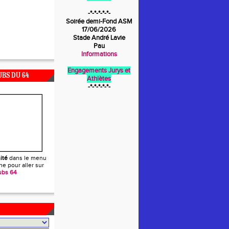
-*-*-*-*-*-
Soirée demi-Fond ASM
17/06/2026
Stade André Lavie
Pau
Informations
Engagements Jurys et
UBS DU 64
Athlètes
-*-*-*-*-*-
ité
dans le menu
e pour aller sur
ubs 64