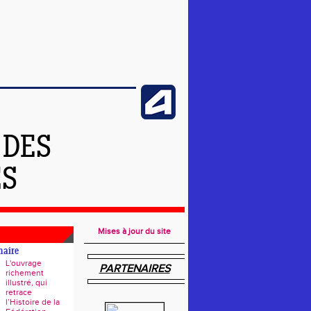
 DES
ES
Mises à jour du site
naire
L'ouvrage
PARTENAIRES
richement
illustré, qui
retrace
l’Histoire de la