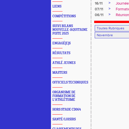
>
16/11
Journée
LIENS
>
07/11
Formati
>
06/11
Réunion
COMPÉTITIONS
SUIVI BILANS
NOUVELLE-AQUITAINE
PISTE 2025
ENGAGÉ(E)S
RÉSULTATS
ATHLÉ JEUNES
MASTERS
OFFICIELS TECHNIQUES
ORGANISME DE
FORMATION DE
L'ATHLÉTISME
HORS STADE CD064
SANTÉ/LOISIRS