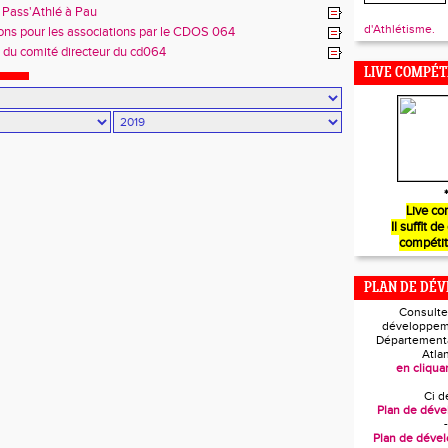
 Pass'Athlé à Pau
d'Athlétisme.
ons pour les associations par le CDOS 064
 du comité directeur du cd064
LIVE COMPÉT
*
Live co
Il suffit de
compétit
PLAN DE DÉ
Consulte
développem
Départementa
Atla
en cliquan
Ci d
Plan de dév
-
Plan de déve