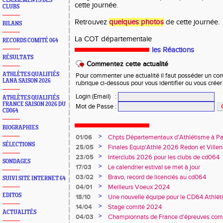
CLASSEMENTS DES
cette journée.
CLUBS
Retrouvez
quelques photos
de cette journée.
BILANS
La COT départementale
RECORDS COMITÉ 064
les Réactions
RÉSULTATS
Commentez cette actualité
ATHLÈTES QUALIFIÉS
Pour commenter une actualité il faut posséder un compt
LANA SAISON 2026
rubrique ci-dessous pour vous identifier ou vous crée
Login (Email)
:
ATHLÈTES QUALIFIÉS
FRANCE SAISON 2026 DU
Mot de Passe
:
CD064
BIOGRAPHIES
>
01/06
Chpts Départementaux d’Athlétisme à P
SÉLECTIONS
Toulouse
>
25/05
Finales Equip'Athlé 2026 Redon et Villen
>
23/05
Interclubs 2026 pour les clubs de cd064
SONDAGES
>
17/03
Le calendrier estival se met à jour
>
03/02
Bravo, record de licenciés au cd064
SUIVI SITE INTERNET 64
>
04/01
Meilleurs Voeux 2024
EDITOS
>
18/10
Une nouvelle équipe pour le CD64 Athlé
>
14/04
Stage comité 2024
ACTUALITÉS
>
04/03
Championnats de France d'épreuves comb