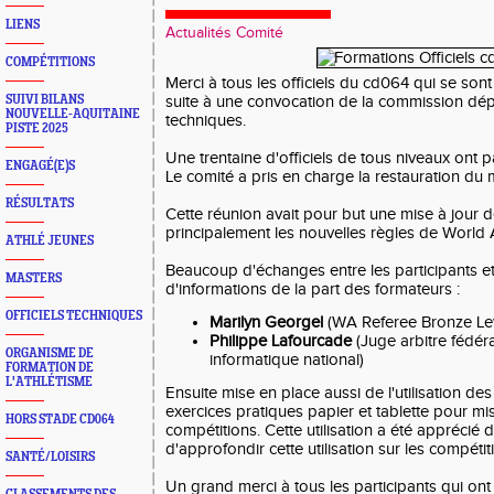
LIENS
Actualités Comité
COMPÉTITIONS
Merci à tous les officiels du cd064 qui se so
SUIVI BILANS
suite à une convocation de la commission dép
NOUVELLE-AQUITAINE
techniques.
PISTE 2025
Une trentaine d'officiels de tous niveaux ont pa
ENGAGÉ(E)S
Le comité a pris en charge la restauration du m
RÉSULTATS
Cette réunion avait pour but une mise à jour
principalement les nouvelles règles de World At
ATHLÉ JEUNES
Beaucoup d'échanges entre les participants 
MASTERS
d'informations de la part des formateurs :
OFFICIELS TECHNIQUES
Marilyn Georgel
(WA Referee Bronze Lev
Philippe Lafourcade
(Juge arbitre fédéra
ORGANISME DE
informatique national)
FORMATION DE
L'ATHLÉTISME
Ensuite mise en place aussi de l'utilisation des
exercices pratiques papier et tablette pour mi
HORS STADE CD064
compétitions. Cette utilisation a été apprécié 
d'approfondir cette utilisation sur les compéti
SANTÉ/LOISIRS
Un grand merci à tous les participants qui ont fa