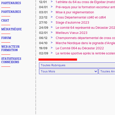
Duler titré
>
12/01
1 athlète du 64 au cross de Elgoibar (mat
PARTENAIRES
>
04/01
Pré-requis pour la formation escorteur an
>
PARTENAIRES
03/01
Mise à jour réglementation
>
22/12
Cross Départemantal cd40 et cd64
CHAT
>
27/10
Stage d'automne 2023
>
24/09
Le comité 64 représenté au Décastar 20
MÉDIATHÈQUE
>
02/01
Meilleurs Vœux 2023
>
06/12
Championnats départemental de cross co
FORUM
>
04/10
Marche Nordique dans le pignada d'Angl
WEB ACTEUR
>
19/09
Le Comité 064 au Décastar 2022
FORMATION
>
02/09
La rentrée sportive après la rentrée scolai
STATISTIQUES
CONNEXIONS