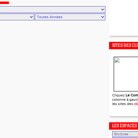
SITES DES CL
Cliquez
Le Com
colonne à gauch
les sites des
cl
LES ESPACES