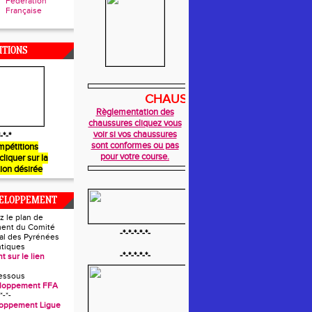
Fédération
Française
ITIONS
CHAUSSURES
Règlementation des
chaussures cliquez vous
voir si vos chaussures
-*-*
sont conformes ou pas
mpétitions
pour votre course.
 cliquer sur la
ion désirée
VELOPPEMENT
z le plan de
ent du Comité
-*-*-*-*-*-
l des Pyrénées
ntiques
-*-*-*-*-*-
t sur le lien
essous
eloppement FFA
*-*-
loppement Ligue