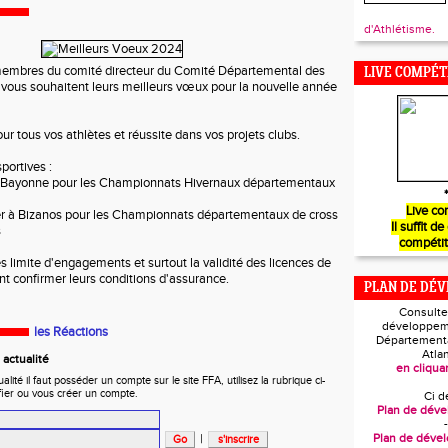
d'Athlétisme.
 membres du comité directeur du Comité Départemental des
LIVE COMPÉT
vous souhaitent leurs meilleurs vœux pour la nouvelle année
our tous vos athlètes et réussite dans vos projets clubs.
portives :
 à Bayonne pour les Championnats Hivernaux départementaux
*
Live co
er à Bizanos pour les Championnats départementaux de cross
Il suffit de
s
compétit
s limite d'engagements et surtout la validité des licences de
nt confirmer leurs conditions d'assurance.
PLAN DE DÉ
Consulte
développem
les Réactions
Départementa
Atla
actualité
en cliquan
ité il faut posséder un compte sur le site FFA, utilisez la rubrique ci-
fier ou vous créer un compte.
Ci d
Plan de dév
-
|
Plan de déve