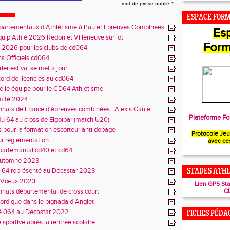
mot de passe oublié ?
ESPACE FOR
partementaux d’Athlétisme à Pau et Epreuves Combinées
Es
quip'Athlé 2026 Redon et Villeneuve sur lot
Form
s 2026 pour les clubs de cd064
s Officiels cd064
ier estival se met à jour
cord de licenciés au cd064
lle équipe pour le CD64 Athlétisme
mité 2024
ats de France d'épreuves combinées : Alexis Caule
é
Plateforme Fo
 du 64 au cross de Elgoibar (match U20)
s pour la formation escorteur anti dopage
Protocole Je
ur réglementation
avec ce
partemantal cd40 et cd64
automne 2023
 64 représenté au Décastar 2023
STADES ATHL
s Vœux 2023
Lien GPS St
nats départemental de cross court
C
rdique dans le pignada d'Anglet
é 064 au Décastar 2022
FICHES PÉDA
 sportive après la rentrée scolaire