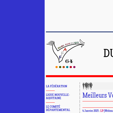
D
LA FÉDÉRATION
Meilleurs V
LIGUE NOUVELLE-
AQUITAINE
LE COMITÉ
DÉPARTEMENTAL
4 Janvier 2025 -
LP
(Webma