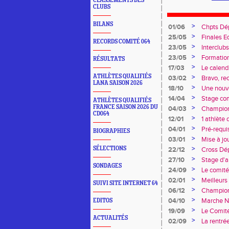
CLASSEMENTS DES
CLUBS
BILANS
>
01/06
Chpts Dé
Toulouse
>
25/05
Finales E
RECORDS COMITÉ 064
>
23/05
Interclub
>
23/05
Formation
RÉSULTATS
>
17/03
Le calendr
ATHLÈTES QUALIFIÉS
>
03/02
Bravo, re
LANA SAISON 2026
>
18/10
Une nouve
>
14/04
Stage co
ATHLÈTES QUALIFIÉS
FRANCE SAISON 2026 DU
>
04/03
Championn
CD064
Duler titr
>
12/01
1 athlète
>
04/01
Pré-requi
BIOGRAPHIES
>
03/01
Mise à jo
>
SÉLECTIONS
22/12
Cross Dé
>
27/10
Stage d'
SONDAGES
>
24/09
Le comité
>
02/01
Meilleur
SUIVI SITE INTERNET 64
>
06/12
Champion
>
04/10
Marche No
EDITOS
>
19/09
Le Comit
ACTUALITÉS
>
02/09
La rentrée