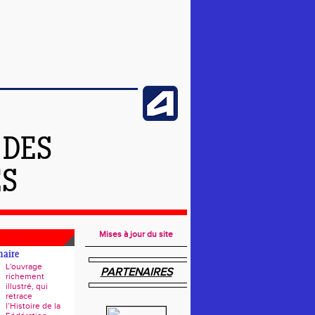
 DES
ES
Mises à jour du site
naire
L'ouvrage
PARTENAIRES
richement
illustré, qui
retrace
l’Histoire de la