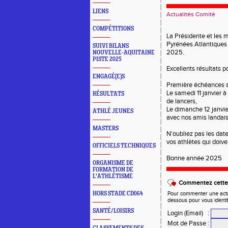
LIENS
Actualités Comité
COMPÉTITIONS
La Présidente et les
Pyrénées Atlantiques 
SUIVI BILANS
2025.
NOUVELLE-AQUITAINE
PISTE 2025
Excellents résultats p
ENGAGÉ(E)S
Première échéances s
Le samedi 11 janvier
RÉSULTATS
de lancers,
Le dimanche 12 janvi
ATHLÉ JEUNES
avec nos amis landai
MASTERS
N'oubliez pas les date
vos athlètes qui doive
OFFICIELS TECHNIQUES
Bonne année 2025
ORGANISME DE
FORMATION DE
L'ATHLÉTISME
Commentez cette 
HORS STADE CD064
Pour commenter une actual
dessous pour vous identi
SANTÉ/LOISIRS
Login (Email)
:
Mot de Passe
: