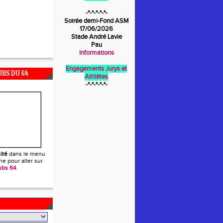
-*-*-*-*-*-
Soirée demi-Fond ASM
17/06/2026
Stade André Lavie
Pau
Informations
Engagements Jurys et
UBS DU 64
Athlètes
-*-*-*-*-*-
ité
dans le menu
e pour aller sur
ubs 64