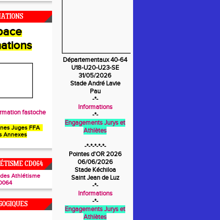
MATIONS
pace
ations
Départementaux 40-64
U18-U20-U23-SE
31/05/2026
Stade André Lavie
Pau
-*-
Informations
rmation fastoche
-*-
Engagements Jurys et
unes Juges FFA
Athlètes
s Annexes
-*-*-*-*-*-
Pointes d'OR 2026
06/06/2026
ÉTISME CD064
Stade Kéchiloa
ades Athlétisme
Saint Jean de Luz
D064
-*-
Informations
-*-
GOGIQUES
Engagements Jurys et
Athlètes