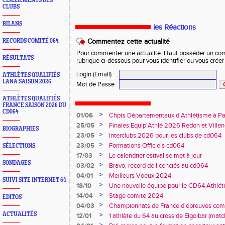
CLASSEMENTS DES
CLUBS
BILANS
les Réactions
RECORDS COMITÉ 064
Commentez cette actualité
Pour commenter une actualité il faut posséder un compt
RÉSULTATS
rubrique ci-dessous pour vous identifier ou vous crée
Login (Email)
:
ATHLÈTES QUALIFIÉS
LANA SAISON 2026
Mot de Passe
:
ATHLÈTES QUALIFIÉS
FRANCE SAISON 2026 DU
CD064
>
01/06
Chpts Départementaux d’Athlétisme à P
Toulouse
>
25/05
Finales Equip'Athlé 2026 Redon et Villen
BIOGRAPHIES
>
23/05
Interclubs 2026 pour les clubs de cd064
>
23/05
Formations Officiels cd064
SÉLECTIONS
>
17/03
Le calendrier estival se met à jour
SONDAGES
>
03/02
Bravo, record de licenciés au cd064
>
04/01
Meilleurs Voeux 2024
SUIVI SITE INTERNET 64
>
18/10
Une nouvelle équipe pour le CD64 Athlé
>
14/04
Stage comité 2024
EDITOS
>
04/03
Championnats de France d'épreuves comb
Duler titré
ACTUALITÉS
>
12/01
1 athlète du 64 au cross de Elgoibar (mat