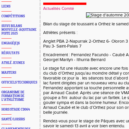
LIENS
Actualités Comité
COMPÉTITIONS
Bilan du stage de toussaint a Orthez le same
SUIVI BILANS
NOUVELLE-AQUITAINE
Athlètes présents :
PISTE 2025
Anglet PBA 2-Napurrak 2-Orthez 6- Oloron 3
ENGAGÉ(E)S
Pau 3- Saint-Palais 7
RÉSULTATS
Encadrement : Fernandez Facundo - Caubé Arn
Georgel
Marilyn
- Ithurria Bernard
ATHLÉ JEUNES
Le stage fut une réussite avec encore une foi
MASTERS
du club d’Orthez jusqu’au moindre détail y co
favorable ce jour la . les séances tout d’abor
OFFICIELS TECHNIQUES
lac furent dirigées par un nouveau venu au c
Fernandez apportant sa touche personnelle as
ORGANISME DE
par Arnaud Caubé. Après une séance de VMA
FORMATION DE
groupe a fini autour du lac par un fartlek. Le 
L'ATHLÉTISME
gouter sympa et dans la bonne humeur. Enco
Arnaud Caubé et le club d’Orthez pour son org
HORS STADE CD064
belle journée.
SANTÉ/LOISIRS
Rendez-vous pour le stage de Pâques avec 
savoir le samedi 13 avril a voir bien entendu.