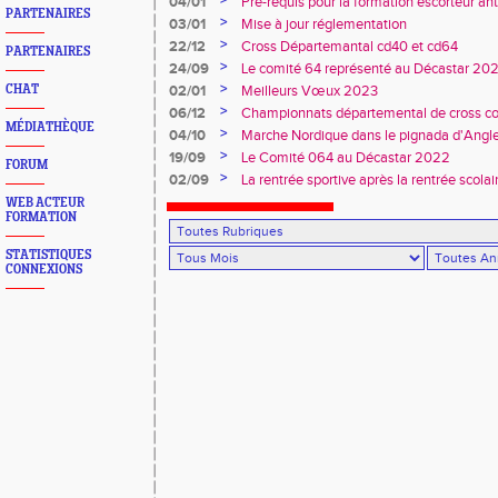
>
04/01
Pré-requis pour la formation escorteur an
PARTENAIRES
>
03/01
Mise à jour réglementation
>
22/12
Cross Départemantal cd40 et cd64
PARTENAIRES
>
24/09
Le comité 64 représenté au Décastar 20
>
CHAT
02/01
Meilleurs Vœux 2023
>
06/12
Championnats départemental de cross co
MÉDIATHÈQUE
>
04/10
Marche Nordique dans le pignada d'Angl
>
19/09
Le Comité 064 au Décastar 2022
FORUM
>
02/09
La rentrée sportive après la rentrée scolai
WEB ACTEUR
FORMATION
STATISTIQUES
CONNEXIONS