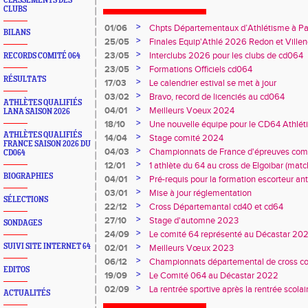
CLASSEMENTS DES
CLUBS
>
01/06
Chpts Départementaux d’Athlétisme à P
BILANS
Toulouse
>
25/05
Finales Equip'Athlé 2026 Redon et Villen
>
23/05
Interclubs 2026 pour les clubs de cd064
RECORDS COMITÉ 064
>
23/05
Formations Officiels cd064
RÉSULTATS
>
17/03
Le calendrier estival se met à jour
>
03/02
Bravo, record de licenciés au cd064
ATHLÈTES QUALIFIÉS
>
04/01
Meilleurs Voeux 2024
LANA SAISON 2026
>
18/10
Une nouvelle équipe pour le CD64 Athlé
ATHLÈTES QUALIFIÉS
>
14/04
Stage comité 2024
FRANCE SAISON 2026 DU
>
04/03
Championnats de France d'épreuves comb
CD064
Duler titré
>
12/01
1 athlète du 64 au cross de Elgoibar (mat
BIOGRAPHIES
>
04/01
Pré-requis pour la formation escorteur an
>
03/01
Mise à jour réglementation
SÉLECTIONS
>
22/12
Cross Départemantal cd40 et cd64
>
27/10
Stage d'automne 2023
SONDAGES
>
24/09
Le comité 64 représenté au Décastar 20
>
SUIVI SITE INTERNET 64
02/01
Meilleurs Vœux 2023
>
06/12
Championnats départemental de cross co
EDITOS
>
19/09
Le Comité 064 au Décastar 2022
>
02/09
La rentrée sportive après la rentrée scolai
ACTUALITÉS