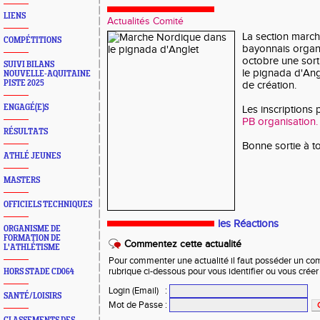
LIENS
Actualités Comité
La section march
COMPÉTITIONS
bayonnais organ
octobre une sor
SUIVI BILANS
le pignada d'Ang
NOUVELLE-AQUITAINE
PISTE 2025
de création.
ENGAGÉ(E)S
Les inscriptions
PB organisation.
RÉSULTATS
Bonne sortie à t
ATHLÉ JEUNES
MASTERS
OFFICIELS TECHNIQUES
les Réactions
ORGANISME DE
FORMATION DE
Commentez cette actualité
L'ATHLÉTISME
Pour commenter une actualité il faut posséder un compt
rubrique ci-dessous pour vous identifier ou vous crée
HORS STADE CD064
Login (Email)
:
SANTÉ/LOISIRS
Mot de Passe
: