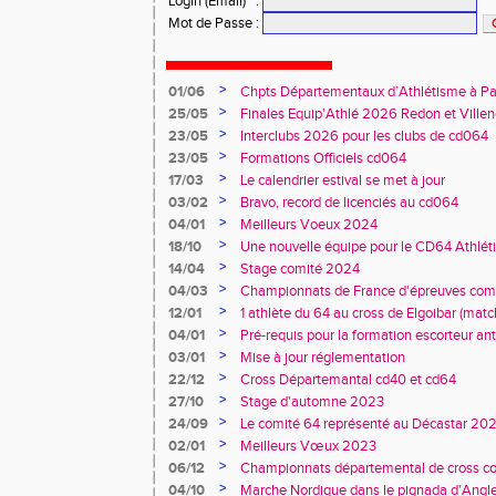
Login (Email)
:
Mot de Passe
:
>
01/06
Chpts Départementaux d’Athlétisme à P
Toulouse
>
25/05
Finales Equip'Athlé 2026 Redon et Villen
>
23/05
Interclubs 2026 pour les clubs de cd064
>
23/05
Formations Officiels cd064
>
17/03
Le calendrier estival se met à jour
>
03/02
Bravo, record de licenciés au cd064
>
04/01
Meilleurs Voeux 2024
>
18/10
Une nouvelle équipe pour le CD64 Athlé
>
14/04
Stage comité 2024
>
04/03
Championnats de France d'épreuves comb
Duler titré
>
12/01
1 athlète du 64 au cross de Elgoibar (mat
>
04/01
Pré-requis pour la formation escorteur an
>
03/01
Mise à jour réglementation
>
22/12
Cross Départemantal cd40 et cd64
>
27/10
Stage d'automne 2023
>
24/09
Le comité 64 représenté au Décastar 20
>
02/01
Meilleurs Vœux 2023
>
06/12
Championnats départemental de cross co
>
04/10
Marche Nordique dans le pignada d'Angl