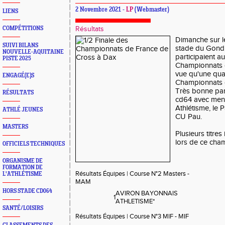
2 Novembre 2021 -
LP
(Webmaster)
LIENS
COMPÉTITIONS
Résultats
Dimanche sur le
SUIVI BILANS
stade du Gond,
NOUVELLE-AQUITAINE
participaient au
PISTE 2025
Championnats 
vue qu'une qual
ENGAGÉ(E)S
Championnats 
Très bonne par
RÉSULTATS
cd64 avec ment
Athlétisme, le 
ATHLÉ JEUNES
CU Pau.
MASTERS
Plusieurs titres
lors de ce cha
OFFICIELS TECHNIQUES
ORGANISME DE
FORMATION DE
Résultats Équipes | Course N°2 Masters -
L'ATHLÉTISME
MAM
HORS STADE CD064
AVIRON BAYONNAIS
1
ATHLETISME*
SANTÉ/LOISIRS
Résultats Équipes | Course N°3 MIF - MIF