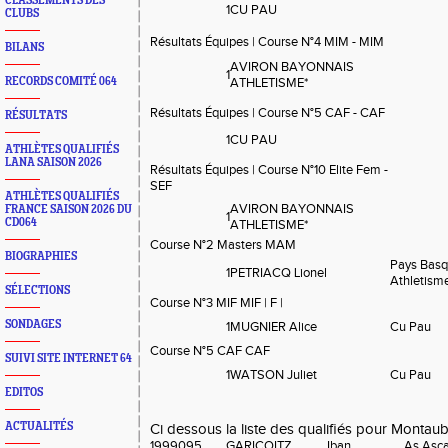
CLASSEMENTS DES
1
CU PAU
CLUBS
Résultats Équipes | Course N°4 MIM - MIM
BILANS
AVIRON BAYONNAIS
1
RECORDS COMITÉ 064
ATHLETISME*
Résultats Équipes | Course N°5 CAF - CAF
RÉSULTATS
1
CU PAU
ATHLÈTES QUALIFIÉS
LANA SAISON 2026
Résultats Équipes | Course N°10 Elite Fem -
SEF
ATHLÈTES QUALIFIÉS
AVIRON BAYONNAIS
FRANCE SAISON 2026 DU
1
CD064
ATHLETISME*
Course N°2 Masters MAM
BIOGRAPHIES
Pays Bas
1
PETRIACQ Lionel
Athletism
SÉLECTIONS
Course N°3 MIF MIF | F |
SONDAGES
1
MUGNIER Alice
Cu Pau
Course N°5 CAF CAF
SUIVI SITE INTERNET 64
1
WATSON Juliet
Cu Pau
EDITOS
ACTUALITÉS
Ci dessous la liste des qualifiés pour Montau
1999095
GARICOITZ
Iban
As Asca