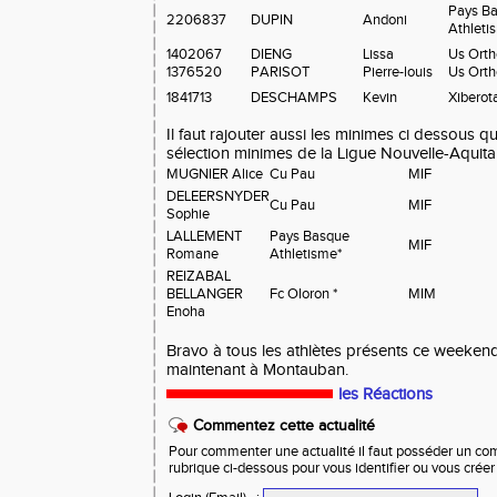
Pays B
2206837
DUPIN
Andoni
Athleti
1402067
DIENG
Lissa
Us Orth
1376520
PARISOT
Pierre-louis
Us Orth
1841713
DESCHAMPS
Kevin
Xiberot
Il faut rajouter aussi les minimes ci dessous qu
sélection minimes de la Ligue Nouvelle-Aquit
MUGNIER Alice
Cu Pau
MIF
DELEERSNYDER
Cu Pau
MIF
Sophie
LALLEMENT
Pays Basque
MIF
Romane
Athletisme*
REIZABAL
BELLANGER
Fc Oloron *
MIM
Enoha
Bravo à tous les athlètes présents ce weeken
maintenant à Montauban.
les Réactions
Commentez cette actualité
Pour commenter une actualité il faut posséder un compt
rubrique ci-dessous pour vous identifier ou vous crée