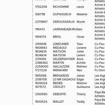
Athleti
Aviron 
1792208
RICHOMME
Laura
Athleti
Aviron 
1087118
DUPASSIEUX
Melanie
Athleti
Aviron 
2379867
DEROUSSEAUX
Muriel
Athleti
Aviron 
1116472
LARRANDABURU
Iban
Athleti
Aviron 
1956174
BRIOL
Oscar
Athleti
2159919
LEMEUNIER
Tess
Cu Pau
1904983
MEDAOUI
Loriane
Cu Pau
1834835
WATSON
Juliet
Cu Pau
1834834
WATSON
Leilani
Cu Pau
2131069
DELEERSNYDER
Alice
Cu Pau
2396382
MARTIN
Achille
Cu Pau
2259000
GALLAZZINI
Matheo
Cu Pau
1727228
MENAHEM
Neo
Fc Olor
985098
BREGARDIS
Johan
Les Aig
2139708
LE NIR SADAOUI
Edgar
Les Aig
1609024
BEDIEE
Martine
Les Aig
1971572
CROUZY
Guillaume
Les Aig
Pays B
2100590
DEBOFFE
Thierry
Athleti
Pays B
1900524
MALLET
Teddy
Athleti