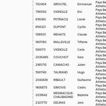
Pays B
792404
GROUTEL
Emmanuel
Athleti
Pays B
796592
VIGNOLLE
Eric
Athleti
Pays B
615080
PETRIACQ
Lionel
Athleti
Pays B
856321
DUPONT
Cyrille
Athleti
Pays B
1318501
MEHATS
Claude
Athleti
Pays B
1401780
MALLEVILLE
Tiffanie
Athleti
Pays B
566173
VIGNOLLE
Carla
Athleti
Pays B
2035495
COUCHOT
Sara
Athleti
Pays B
2185713
CAMACHO
Julien
Athleti
Pays B
1561740
TAURAND
Hugo
Athleti
Pays B
2043439
RIBAULT
Guillaume
Athleti
Pays B
1406875
SIMOVIS
Cedric
Athleti
MESMACQUE-
Pays B
2031642
Baptiste
CHAUBADIND
Athleti
Pays B
2321770
DELMAS
Joris
Athleti