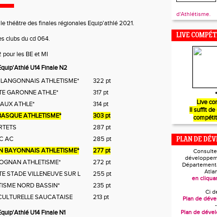
d'Athlétisme.
le théâtre des finales régionales Equip'athlé 2021.
LIVE COMPÉT
des clubs du cd 064.
 pour les BE et MI
quip'Athlé U14 Finale N2
 LANGONNAIS ATHLETISME*
322 pt
TE GARONNE ATHLE*
317 pt
*
Live co
AUX ATHLE*
314 pt
Il suffit de
BASQUE ATHLETISME*
303 pt
compétit
RTETS
287 pt
C AC
285 pt
PLAN DE DÉ
N BAYONNAIS ATHLETISME*
277 pt
Consulte
développem
EOGNAN ATHLETISME*
272 pt
Départementa
Atla
E STADE VILLENEUVE SUR L
255 pt
en cliquan
TISME NORD BASSIN*
235 pt
Ci d
 CULTURELLE SAUCATAISE
213 pt
Plan de dév
-
uip'Athlé U14 Finale N1
Plan de déve