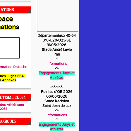
MATIONS
pace
ations
Départementaux 40-64
U18-U20-U23-SE
31/05/2026
Stade André Lavie
Pau
-*-
Informations
rmation fastoche
-*-
Engagements Jurys et
unes Juges FFA
Athlètes
s Annexes
-*-*-*-*-*-
Pointes d'OR 2026
06/06/2026
ÉTISME CD064
Stade Kéchiloa
ades Athlétisme
Saint Jean de Luz
D064
-*-
Informations
-*-
GOGIQUES
Engagements Jurys et
Athlètes