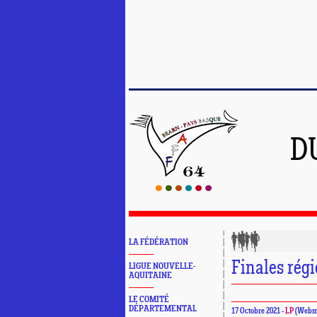
D
LA FÉDÉRATION
Finales rég
LIGUE NOUVELLE-
AQUITAINE
LE COMITÉ
DÉPARTEMENTAL
17 Octobre 2021 -
LP
(Webma