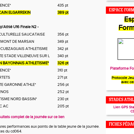
LENCE*
435 pt
ESPACE FOR
CAIN ELGARREKIN
389 pt
Es
Form
p'Athlé U16 Finale N2 -
 CULTURELLE SAUCATAISE
356 pt
 MONT DE MARSAN
349 pt
 CUBZAGUAIS ATHLETISME
342 pt
E STADE VILLENEUVE SUR L
340 pt
N BAYONNAIS ATHLETISME*
326 pt
Plateforme Fo
LENCE*
310 pt
RTETS
271 pt
Protocole Je
avec ce
TE GARONNE ATHLE*
256 pt
RNOS
252 pt
TISME NORD BASSIN*
230 pt
STADES ATHL
C AC
205 pt
Lien GPS St
C
sultats complet de la journée sur ce lien
FICHES PÉDA
ures performances aux points de la table jeune de la journée.
ètes du cd064.