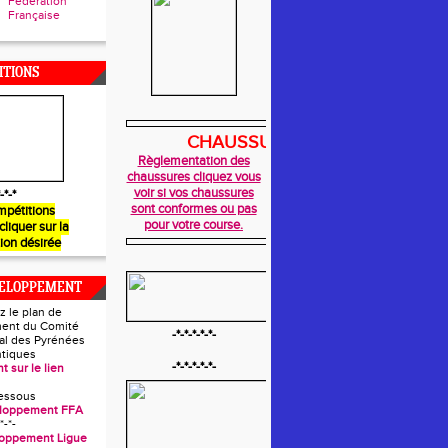
Fédération
Française
ITIONS
CHAUSSURES
Règlementation des
chaussures cliquez vous
voir si vos chaussures
-*-*
sont conformes ou pas
mpétitions
pour votre course.
 cliquer sur la
ion désirée
VELOPPEMENT
z le plan de
ent du Comité
-*-*-*-*-*-
l des Pyrénées
ntiques
-*-*-*-*-*-
t sur le lien
essous
eloppement FFA
*-*-
loppement Ligue