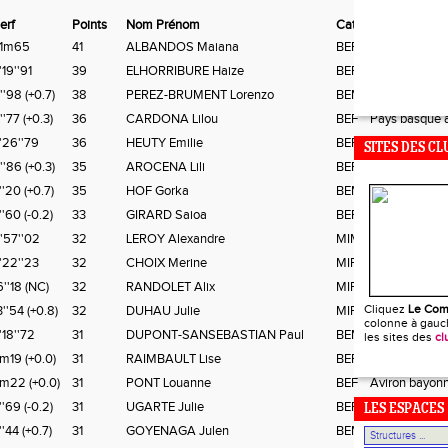
erf
Points
Nom Prénom
Cat
Club
1m65
41
ALBANDOS Maiana
BEF
As ascain elg
'19''91
39
ELHORRIBURE Haize
BEF
Aviron bayonn
''98 (+0.7)
38
PEREZ-BRUMENT Lorenzo
BEM
Aviron bayonn
''77 (+0.3)
36
CARDONA Lilou
BEF
Pays basque a
'26''79
36
HEUTY Emilie
BEF
Pays basque a
SITES DES CL
''86 (+0.3)
35
AROCENA Lili
BEF
As ascain elg
''20 (+0.7)
35
HOF Gorka
BEM
Pays basque a
''60 (-0.2)
33
GIRARD Saioa
BEF
As ascain elg
'57''02
32
LEROY Alexandre
MIM
Aviron bayonn
'22''23
32
CHOIX Merine
MIF
Aviron bayonn
6''18 (NC)
32
RANDOLET Alix
MIF
Aviron bayonn
Cliquez
Le Com
3''54 (+0.8)
32
DUHAU Julie
MIF
Aviron bayonn
colonne à gauch
'18''72
31
DUPONT-SANSEBASTIAN Paul
BEM
Pba - s/l st je
les sites des
cl
m19 (+0.0)
31
RAIMBAULT Lise
BEF
Pays basque a
m22 (+0.0)
31
PONT Louanne
BEF
Aviron bayonn
''69 (-0.2)
31
UGARTE Julie
BEF
Pays basque a
LES ESPACES
''44 (+0.7)
31
GOYENAGA Julen
BEM
As ascain elg