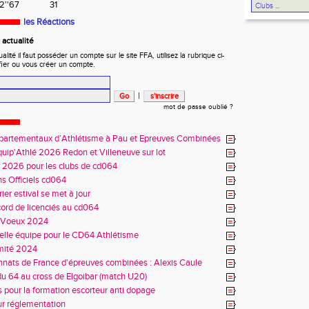
2''67
31
Pays basque a
les Réactions
actualité
ité il faut posséder un compte sur le site FFA, utilisez la rubrique ci-
fier ou vous créer un compte.
|
mot de passe oublié ?
partementaux d’Athlétisme à Pau et Epreuves Combinées
quip'Athlé 2026 Redon et Villeneuve sur lot
s 2026 pour les clubs de cd064
s Officiels cd064
ier estival se met à jour
cord de licenciés au cd064
s Voeux 2024
lle équipe pour le CD64 Athlétisme
mité 2024
ats de France d'épreuves combinées : Alexis Caule
é
 du 64 au cross de Elgoibar (match U20)
s pour la formation escorteur anti dopage
ur réglementation