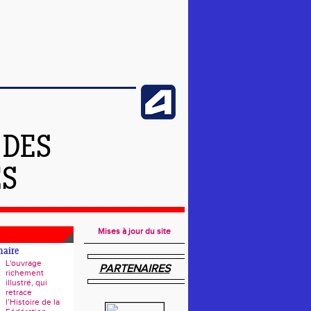
 DES
ES
Mises à jour du site
naire
L'ouvrage
PARTENAIRES
richement
illustré, qui
retrace
l’Histoire de la