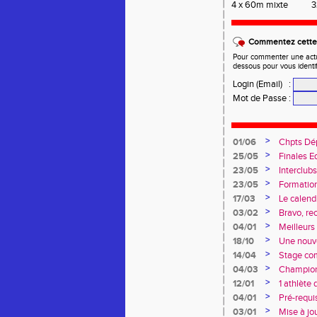
4 x 60m mixte
3
Commentez cette 
Pour commenter une actual
dessous pour vous identi
Login (Email)
:
Mot de Passe
:
>
01/06
Chpts Dé
Toulouse
>
25/05
Finales E
>
23/05
Interclub
>
23/05
Formation
>
17/03
Le calendr
>
03/02
Bravo, re
>
04/01
Meilleur
>
18/10
Une nouve
>
14/04
Stage co
>
04/03
Championn
Duler titr
>
12/01
1 athlète
>
04/01
Pré-requi
>
03/01
Mise à jo