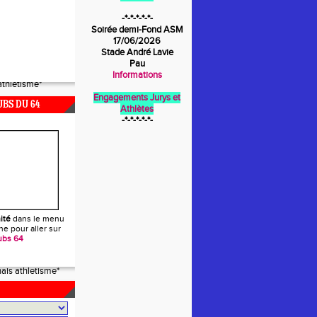
-*-*-*-*-*-
Soirée demi-Fond ASM
arrekin
17/06/2026
ais athletisme*
Stade André Lavie
Pau
ais athletisme*
Informations
thletisme*
Engagements Jurys et
thletisme*
UBS DU 64
Athlètes
arrekin
-*-*-*-*-*-
thletisme*
arrekin
ais athletisme*
ais athletisme*
ais athletisme*
ité
dans le menu
ais athletisme*
e pour aller sur
an de luz-cibou
ubs 64
thletisme*
ais athletisme*
thletisme*
arrekin