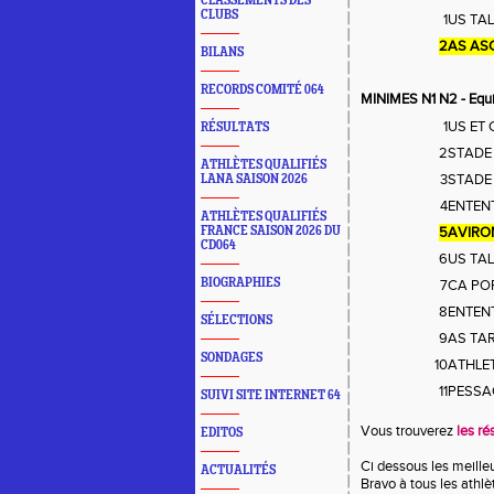
CLASSEMENTS DES
CLUBS
1
US TA
2
AS AS
BILANS
RECORDS COMITÉ 064
MINIMES N1 N2 - Equi
1
US ET
RÉSULTATS
2
STADE
ATHLÈTES QUALIFIÉS
3
STADE
LANA SAISON 2026
4
ENTENT
ATHLÈTES QUALIFIÉS
FRANCE SAISON 2026 DU
5
AVIRO
CD064
6
US TA
BIOGRAPHIES
7
CA PO
8
ENTEN
SÉLECTIONS
9
AS TA
SONDAGES
10
ATHLE
11
PESSA
SUIVI SITE INTERNET 64
Vous trouverez
les ré
EDITOS
Ci dessous les meille
ACTUALITÉS
Bravo à tous les athl