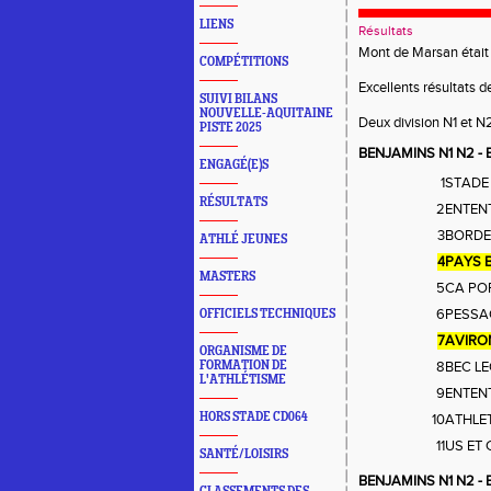
LIENS
Résultats
Mont de Marsan était 
COMPÉTITIONS
Excellents résultats 
SUIVI BILANS
NOUVELLE-AQUITAINE
Deux division N1 et N2
PISTE 2025
BENJAMINS N1 N2 - E
ENGAGÉ(E)S
1
STADE
RÉSULTATS
2
ENTEN
3
BORDE
ATHLÉ JEUNES
4
PAYS 
MASTERS
5
CA PO
6
PESSA
OFFICIELS TECHNIQUES
7
AVIRO
ORGANISME DE
FORMATION DE
8
BEC L
L'ATHLÉTISME
9
ENTENT
HORS STADE CD064
10
ATHLE
11
US ET
SANTÉ/LOISIRS
BENJAMINS N1 N2 - Eq