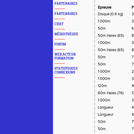
PARTENAIRES
Epreuve
P
Disque (0.6 kg)
3
PARTENAIRES
1 000m
3
CHAT
50m
6
MÉDIATHÈQUE
50m Haies (65)
8
1 000m
3
FORUM
50m Haies (65)
8
WEB ACTEUR
50m
7
FORMATION
50m
7
STATISTIQUES
1 000m
2
CONNEXIONS
1 000m
3
120m
1
80m Haies (76)
1
1 000m
3
Longueur
4
Longueur
4
50m
7
50m
7