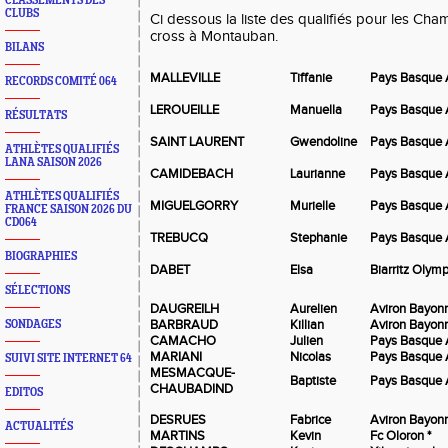
CLASSEMENTS DES
CLUBS
Ci dessous la liste des qualifiés pour les Ch
cross à Montauban.
BILANS
MALLEVILLE
Tiffanie
Pays Basque 
RECORDS COMITÉ 064
LEROUEILLE
Manuella
Pays Basque 
RÉSULTATS
SAINT LAURENT
Gwendoline
Pays Basque 
ATHLÈTES QUALIFIÉS
LANA SAISON 2026
CAMIDEBACH
Laurianne
Pays Basque 
ATHLÈTES QUALIFIÉS
MIGUELGORRY
Murielle
Pays Basque 
FRANCE SAISON 2026 DU
CD064
TREBUCQ
Stephanie
Pays Basque 
BIOGRAPHIES
DABET
Elsa
Biarritz Olym
SÉLECTIONS
DAUGREILH
Aurelien
Aviron Bayonn
BARBRAUD
Killian
Aviron Bayonn
SONDAGES
CAMACHO
Julien
Pays Basque 
MARIANI
Nicolas
Pays Basque 
SUIVI SITE INTERNET 64
MESMACQUE-
Baptiste
Pays Basque 
CHAUBADIND
EDITOS
DESRUES
Fabrice
Aviron Bayonn
ACTUALITÉS
MARTINS
Kevin
Fc Oloron *