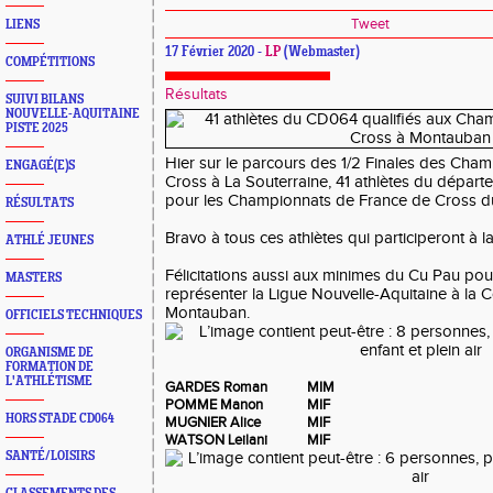
Tweet
LIENS
17 Février 2020 -
LP
(Webmaster)
COMPÉTITIONS
Résultats
SUIVI BILANS
NOUVELLE-AQUITAINE
PISTE 2025
Hier sur le parcours des 1/2 Finales des Cha
ENGAGÉ(E)S
Cross à La Souterraine, 41 athlètes du départe
pour les Championnats de France de Cross d
RÉSULTATS
Bravo à tous ces athlètes qui participeront à la
ATHLÉ JEUNES
Félicitations aussi aux minimes du Cu Pau pour
MASTERS
représenter la Ligue Nouvelle-Aquitaine à la
Montauban.
OFFICIELS TECHNIQUES
ORGANISME DE
FORMATION DE
L'ATHLÉTISME
GARDES Roman
MIM
POMME Manon
MIF
HORS STADE CD064
MUGNIER Alice
MIF
WATSON Leilani
MIF
SANTÉ/LOISIRS