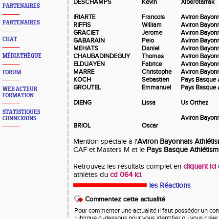
DESCHAMPS
Kevin
Xiberotarrak
PARTENAIRES
IRIARTE
Francois
Aviron Bayonn
PARTENAIRES
RIFFIS
William
Aviron Bayonn
GRACIET
Jerome
Aviron Bayonn
CHAT
GABARAIN
Peio
Aviron Bayonn
MEHATS
Daniel
Aviron Bayonn
CHAUBADINDEGUY
Thomas
Aviron Bayonn
MÉDIATHÈQUE
ELDUAYEN
Fabrice
Aviron Bayonn
MARRE
Christophe
Aviron Bayonn
FORUM
KOCH
Sebastien
Pays Basque 
GROUTEL
Emmanuel
Pays Basque 
WEB ACTEUR
FORMATION
DIENG
Lissa
Us Orthez
STATISTIQUES
Aviron Bayonn
CONNEXIONS
BRIOL
Oscar
Mention spéciale à l'
Aviron Bayonnais Athléti
CAF et Masters M et le
Pays Basque Athlétism
Retrouvez les résultats complet en
cliquant ici
athlètes du
cd 064 ici
.
les Réactions
Commentez cette actualité
Pour commenter une actualité il faut posséder un compt
rubrique ci-dessous pour vous identifier ou vous crée