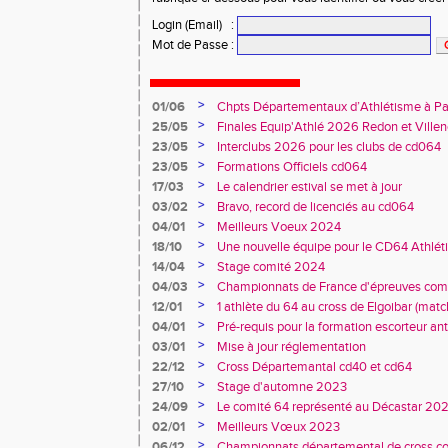
Login (Email)
:
Mot de Passe
:
>
01/06
Chpts Départementaux d’Athlétisme à P
Toulouse
>
25/05
Finales Equip'Athlé 2026 Redon et Villen
>
23/05
Interclubs 2026 pour les clubs de cd064
>
23/05
Formations Officiels cd064
>
17/03
Le calendrier estival se met à jour
>
03/02
Bravo, record de licenciés au cd064
>
04/01
Meilleurs Voeux 2024
>
18/10
Une nouvelle équipe pour le CD64 Athlé
>
14/04
Stage comité 2024
>
04/03
Championnats de France d'épreuves comb
Duler titré
>
12/01
1 athlète du 64 au cross de Elgoibar (mat
>
04/01
Pré-requis pour la formation escorteur an
>
03/01
Mise à jour réglementation
>
22/12
Cross Départemantal cd40 et cd64
>
27/10
Stage d'automne 2023
>
24/09
Le comité 64 représenté au Décastar 20
>
02/01
Meilleurs Vœux 2023
>
06/12
Championnats départemental de cross co