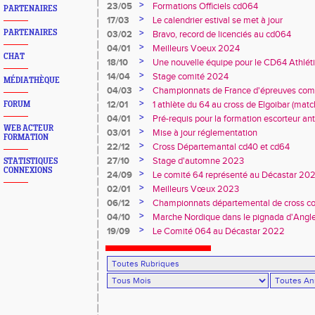
>
23/05
Formations Officiels cd064
PARTENAIRES
>
17/03
Le calendrier estival se met à jour
>
PARTENAIRES
03/02
Bravo, record de licenciés au cd064
>
04/01
Meilleurs Voeux 2024
CHAT
>
18/10
Une nouvelle équipe pour le CD64 Athlé
>
14/04
Stage comité 2024
MÉDIATHÈQUE
>
04/03
Championnats de France d'épreuves comb
Duler titré
>
12/01
1 athlète du 64 au cross de Elgoibar (mat
FORUM
>
04/01
Pré-requis pour la formation escorteur an
WEB ACTEUR
>
03/01
Mise à jour réglementation
FORMATION
>
22/12
Cross Départemantal cd40 et cd64
>
27/10
Stage d'automne 2023
STATISTIQUES
CONNEXIONS
>
24/09
Le comité 64 représenté au Décastar 20
>
02/01
Meilleurs Vœux 2023
>
06/12
Championnats départemental de cross co
>
04/10
Marche Nordique dans le pignada d'Angl
>
19/09
Le Comité 064 au Décastar 2022