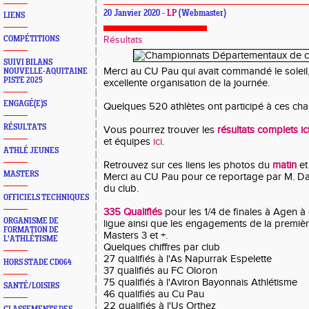
20 Janvier 2020 -
LP
(Webmaster)
LIENS
COMPÉTITIONS
Résultats
SUIVI BILANS
Merci au CU Pau qui avait commandé le soleil,
NOUVELLE-AQUITAINE
PISTE 2025
excellente organisation de la journée.
ENGAGÉ(E)S
Quelques 520 athlètes ont participé à ces ch
RÉSULTATS
Vous pourrez trouver les
résultats complets ic
et équipes
ici
.
ATHLÉ JEUNES
Retrouvez sur ces liens les photos du
matin
et
MASTERS
Merci au CU Pau pour ce reportage par M. D
du club.
OFFICIELS TECHNIQUES
335 Qualifiés
pour les 1/4 de finales à Agen à 
ORGANISME DE
ligue ainsi que les engagements de la premiè
FORMATION DE
Masters 3 et +.
L'ATHLÉTISME
Quelques chiffres par club
27 qualifiés à l'As Napurrak Espelette
HORS STADE CD064
37 qualifiés au FC Oloron
75 qualifiés à l'Aviron Bayonnais Athlétisme
SANTÉ/LOISIRS
46 qualifiés au Cu Pau
22 qualifiés à l'Us Orthez