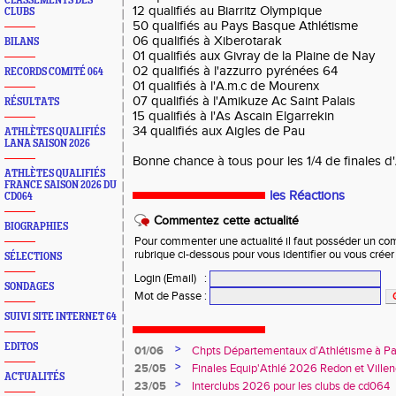
CLASSEMENTS DES
12 qualifiés au Biarritz Olympique
CLUBS
50 qualifiés au Pays Basque Athlétisme
06 qualifiés à Xiberotarak
BILANS
01 qualifiés aux Givray de la Plaine de Nay
02 qualifiés à l'azzurro pyrénées 64
RECORDS COMITÉ 064
01 qualifiés à l'A.m.c de Mourenx
07 qualifiés à l'Amikuze Ac Saint Palais
RÉSULTATS
15 qualifiés à l'As Ascain Elgarrekin
34 qualifiés aux Aigles de Pau
ATHLÈTES QUALIFIÉS
LANA SAISON 2026
Bonne chance à tous pour les 1/4 de finales d
ATHLÈTES QUALIFIÉS
FRANCE SAISON 2026 DU
les Réactions
CD064
Commentez cette actualité
BIOGRAPHIES
Pour commenter une actualité il faut posséder un compt
rubrique ci-dessous pour vous identifier ou vous crée
SÉLECTIONS
Login (Email)
:
SONDAGES
Mot de Passe
:
SUIVI SITE INTERNET 64
EDITOS
>
01/06
Chpts Départementaux d’Athlétisme à P
Toulouse
>
25/05
Finales Equip'Athlé 2026 Redon et Villen
ACTUALITÉS
>
23/05
Interclubs 2026 pour les clubs de cd064