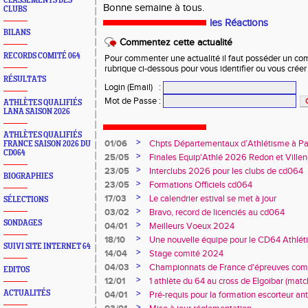
CLASSEMENTS DES
Bonne semaine à tous.
CLUBS
les Réactions
BILANS
Commentez cette actualité
RECORDS COMITÉ 064
Pour commenter une actualité il faut posséder un compt
rubrique ci-dessous pour vous identifier ou vous crée
RÉSULTATS
Login (Email)
:
Mot de Passe
:
ATHLÈTES QUALIFIÉS
LANA SAISON 2026
ATHLÈTES QUALIFIÉS
>
01/06
Chpts Départementaux d’Athlétisme à P
FRANCE SAISON 2026 DU
CD064
Toulouse
>
25/05
Finales Equip'Athlé 2026 Redon et Villen
>
23/05
Interclubs 2026 pour les clubs de cd064
BIOGRAPHIES
>
23/05
Formations Officiels cd064
>
17/03
Le calendrier estival se met à jour
SÉLECTIONS
>
03/02
Bravo, record de licenciés au cd064
SONDAGES
>
04/01
Meilleurs Voeux 2024
>
18/10
Une nouvelle équipe pour le CD64 Athlé
SUIVI SITE INTERNET 64
>
14/04
Stage comité 2024
>
04/03
Championnats de France d'épreuves comb
EDITOS
Duler titré
>
12/01
1 athlète du 64 au cross de Elgoibar (mat
>
ACTUALITÉS
04/01
Pré-requis pour la formation escorteur an
>