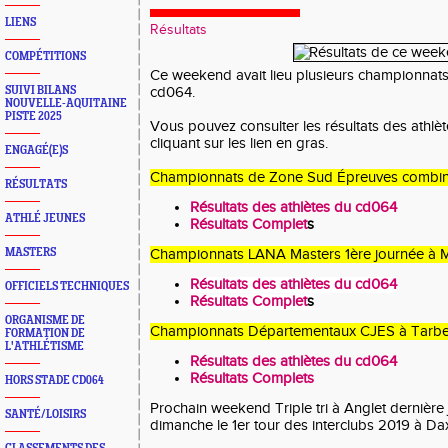
LIENS
Résultats
COMPÉTITIONS
Ce weekend avait lieu plusieurs championnats
SUIVI BILANS
cd064.
NOUVELLE-AQUITAINE
PISTE 2025
Vous pouvez consulter les résultats des athl
cliquant sur les lien en gras.
ENGAGÉ(E)S
Championnats de Zone Sud Épreuves combin
RÉSULTATS
Résultats des athlètes du cd064
ATHLÉ JEUNES
Résultats Complet
s
MASTERS
Championnats LANA Masters 1ère journée à 
Résultats des athlètes du cd064
OFFICIELS TECHNIQUES
Résultats Complet
s
ORGANISME DE
Championnats Départementaux CJES à Tarb
FORMATION DE
L'ATHLÉTISME
Résultats des athlètes du cd064
Résultats Complets
HORS STADE CD064
Prochain weekend Triple tri à Anglet dernière
SANTÉ/LOISIRS
dimanche le 1er tour des interclubs 2019 à Da