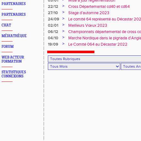
03/01
Mise à jour réglementation
PARTENAIRES
>
22/12
Cross Départemantal cd40 et cd64
>
27/10
Stage d'automne 2023
PARTENAIRES
>
24/09
Le comité 64 représenté au Décastar 20
>
02/01
Meilleurs Vœux 2023
CHAT
>
06/12
Championnats départemental de cross co
MÉDIATHÈQUE
>
04/10
Marche Nordique dans le pignada d'Angl
>
19/09
Le Comité 064 au Décastar 2022
FORUM
WEB ACTEUR
FORMATION
STATISTIQUES
CONNEXIONS