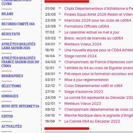
CLASSEMENTS DES
CLUBS
>
01/06
Chpts Départementaux d’Athlétisme à P
Toulouse
>
BILANS
25/05
Finales Equip'Athlé 2026 Redon et Villen
>
23/05
Interclubs 2026 pour les clubs de cd064
RECORDS COMITÉ 064
>
23/05
Formations Officiels cd064
>
17/03
Le calendrier estival se met à jour
RÉSULTATS
>
03/02
Bravo, record de licenciés au cd064
>
04/01
Meilleurs Voeux 2024
ATHLÈTES QUALIFIÉS
LANA SAISON 2026
>
18/10
Une nouvelle équipe pour le CD64 Athlé
>
14/04
Stage comité 2024
ATHLÈTES QUALIFIÉS
>
04/03
Championnats de France d'épreuves comb
FRANCE SAISON 2026 DU
CD064
Duler titré
>
12/01
1 athlète du 64 au cross de Elgoibar (mat
>
04/01
Pré-requis pour la formation escorteur an
BIOGRAPHIES
>
03/01
Mise à jour réglementation
>
22/12
Cross Départemantal cd40 et cd64
SÉLECTIONS
>
27/10
Stage d'automne 2023
SONDAGES
>
24/09
Le comité 64 représenté au Décastar 20
>
02/01
Meilleurs Vœux 2023
SUIVI SITE INTERNET 64
>
06/12
Championnats départemental de cross co
>
04/10
Marche Nordique dans le pignada d'Angl
EDITOS
>
19/09
Le Comité 064 au Décastar 2022
ACTUALITÉS