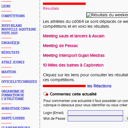
LIENS
Résultats
COMPÉTITIONS
Les athlètes du cd064 se sont déplacés ce we
SUIVI BILANS
compétitions et en voici les résultats.
NOUVELLE-AQUITAINE
PISTE 2025
Meeting sauts et lancers à Ascain
ENGAGÉ(E)S
Meeting de Pessac
RÉSULTATS
Meeting Intersport Gujan Mestras
ATHLÉ JEUNES
10 Miles des baïnes à Capbreton
MASTERS
Cliquez sur les liens pour consulter les résulta
ces compétitions.
OFFICIELS TECHNIQUES
les Réactions
ORGANISME DE
Commentez cette actualité
FORMATION DE
L'ATHLÉTISME
Pour commenter une actualité il faut posséder un compt
rubrique ci-dessous pour vous identifier ou vous crée
HORS STADE CD064
Login (Email)
:
Mot de Passe
:
SANTÉ/LOISIRS