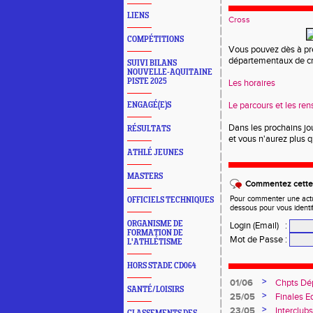
LIENS
Cross
COMPÉTITIONS
Vous pouvez dès à pr
départementaux de cr
SUIVI BILANS
NOUVELLE-AQUITAINE
PISTE 2025
Les horaires
Le parcours et les re
ENGAGÉ(E)S
Dans les prochains j
RÉSULTATS
et vous n'aurez plus q
ATHLÉ JEUNES
MASTERS
Commentez cette 
Pour commenter une actual
OFFICIELS TECHNIQUES
dessous pour vous identi
ORGANISME DE
Login (Email)
:
FORMATION DE
Mot de Passe
:
L'ATHLÉTISME
HORS STADE CD064
>
01/06
Chpts Dé
SANTÉ/LOISIRS
Toulouse
>
25/05
Finales E
>
23/05
Interclub