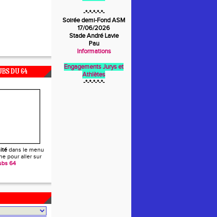
-*-*-*-*-*-
Soirée demi-Fond ASM
17/06/2026
Stade André Lavie
Pau
Informations
Engagements Jurys et
UBS DU 64
Athlètes
-*-*-*-*-*-
ité
dans le menu
e pour aller sur
ubs 64