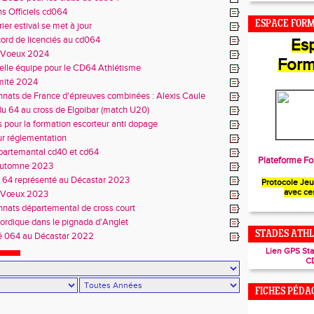
s Officiels cd064
ESPACE FOR
ier estival se met à jour
cord de licenciés au cd064
Es
s Voeux 2024
Form
lle équipe pour le CD64 Athlétisme
mité 2024
ats de France d'épreuves combinées : Alexis Caule
é
 du 64 au cross de Elgoibar (match U20)
s pour la formation escorteur anti dopage
ur réglementation
partemantal cd40 et cd64
Plateforme Fo
automne 2023
 64 représenté au Décastar 2023
Protocole Je
avec ce
s Vœux 2023
nats départemental de cross court
rdique dans le pignada d'Anglet
STADES ATHL
é 064 au Décastar 2022
Lien GPS St
C
FICHES PÉDA