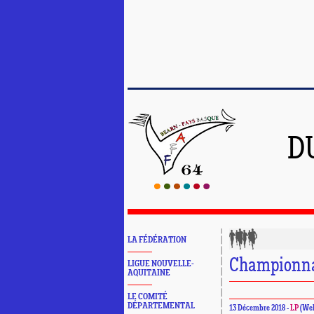
D
LA FÉDÉRATION
Championna
LIGUE NOUVELLE-
AQUITAINE
LE COMITÉ
DÉPARTEMENTAL
13 Décembre 2018 -
LP
(Web