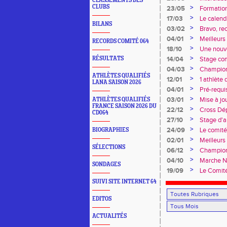
CLASSEMENTS DES
CLUBS
>
23/05
Formation
>
17/03
Le calendr
BILANS
>
03/02
Bravo, re
>
04/01
Meilleur
RECORDS COMITÉ 064
>
18/10
Une nouve
>
RÉSULTATS
14/04
Stage co
>
04/03
Championn
ATHLÈTES QUALIFIÉS
Duler titr
>
12/01
1 athlète
LANA SAISON 2026
>
04/01
Pré-requi
>
03/01
Mise à jo
ATHLÈTES QUALIFIÉS
FRANCE SAISON 2026 DU
>
22/12
Cross Dé
CD064
>
27/10
Stage d'
>
24/09
Le comité
BIOGRAPHIES
>
02/01
Meilleur
SÉLECTIONS
>
06/12
Champion
>
04/10
Marche No
SONDAGES
>
19/09
Le Comit
SUIVI SITE INTERNET 64
EDITOS
ACTUALITÉS