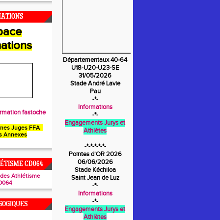
MATIONS
pace
ations
Départementaux 40-64
U18-U20-U23-SE
31/05/2026
Stade André Lavie
Pau
-*-
Informations
rmation fastoche
-*-
Engagements Jurys et
unes Juges FFA
Athlètes
s Annexes
-*-*-*-*-*-
Pointes d'OR 2026
06/06/2026
ÉTISME CD064
Stade Kéchiloa
ades Athlétisme
Saint Jean de Luz
D064
-*-
Informations
-*-
GOGIQUES
Engagements Jurys et
Athlètes