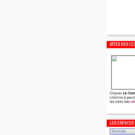
SITES DES CL
Cliquez
Le Com
colonne à gauch
les sites des
cl
LES ESPACES