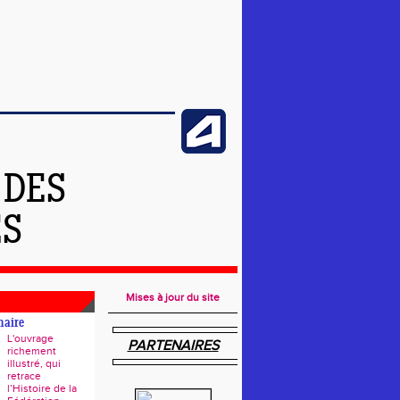
 DES
ES
Mises à jour du site
naire
L'ouvrage
PARTENAIRES
richement
illustré, qui
retrace
l’Histoire de la