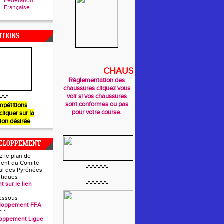
Fédération
Française
ITIONS
CHAUSSURES
Règlementation des
chaussures cliquez vous
voir si vos chaussures
-*-*
sont conformes ou pas
mpétitions
pour votre course.
 cliquer sur la
ion désirée
VELOPPEMENT
z le plan de
ent du Comité
-*-*-*-*-*-
l des Pyrénées
ntiques
-*-*-*-*-*-
t sur le lien
essous
eloppement FFA
*-*-
loppement Ligue