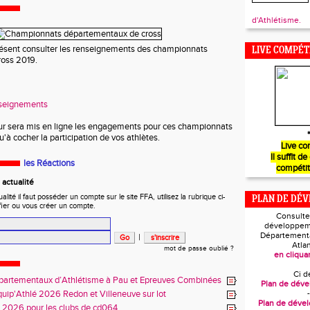
d'Athlétisme.
ésent consulter les renseignements des championnats
LIVE COMPÉT
oss 2019.
nseignements
our sera mis en ligne les engagements pour ces championnats
*
u'à cocher la participation de vos athlètes.
Live co
Il suffit de
les Réactions
compétit
actualité
ité il faut posséder un compte sur le site FFA, utilisez la rubrique ci-
PLAN DE DÉ
fier ou vous créer un compte.
Consulte
développem
Départementa
|
Atla
mot de passe oublié ?
en cliquan
Ci d
partementaux d’Athlétisme à Pau et Epreuves Combinées
Plan de dév
quip'Athlé 2026 Redon et Villeneuve sur lot
-
Plan de déve
s 2026 pour les clubs de cd064