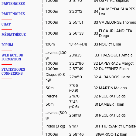
1 000m
3'13''70
34
OSPITAL Baptiste
PARTENAIRES
DALMEYDA SUARES
1 000m
3'20''12
34
Lea
PARTENAIRES
1 000m
2'55''51
33
VADELORGE Thomas
CHAT
ELCAURHANDIETA
1 000m
2'56''33
33
MÉDIATHÈQUE
Diego
100m
13''44 (-1.4)
33
NOURY Elisa
FORUM
Javelot (400
23m35
33
HALSOUET Amaia
WEB ACTEUR
g)
FORMATION
1 000m
3'22''86
32
LAPEYRADE Margot
1 000m
2'57''49
32
DUFERNEZ Elioth
STATISTIQUES
CONNEXIONS
Disque (0.8
27m50
32
ALBANDOS Haize
kg)
7''66
50m
32
MARTIN Maiana
(-0.9)
Perche
2m70
32
REGERAT Laida
7''43
50m
31
LAMBERT Iban
(+0.6)
Javelot (500
26m18
31
REGERAT Laida
g)
Poids (3 kg)
9m17
31
ITHURSARRY Emaize
1 000m
2'58''46
31
GARICOITZ Iban