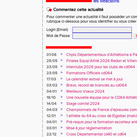
les Réactions
Commentez cette actualité
Pour commenter une actualité il faut posséder un compt
rubrique ci-dessous pour vous identifier ou vous crée
Login (Email)
:
Mot de Passe
:
>
01/06
Chpts Départementaux d’Athlétisme à P
Toulouse
>
25/05
Finales Equip'Athlé 2026 Redon et Villen
>
23/05
Interclubs 2026 pour les clubs de cd064
>
23/05
Formations Officiels cd064
>
17/03
Le calendrier estival se met à jour
>
03/02
Bravo, record de licenciés au cd064
>
04/01
Meilleurs Voeux 2024
>
18/10
Une nouvelle équipe pour le CD64 Athlé
>
14/04
Stage comité 2024
>
04/03
Championnats de France d'épreuves comb
Duler titré
>
12/01
1 athlète du 64 au cross de Elgoibar (mat
>
04/01
Pré-requis pour la formation escorteur an
>
03/01
Mise à jour réglementation
>
22/12
Cross Départemantal cd40 et cd64