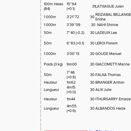
100m Haies
15''64
31
LATXAGUE Julen
(84)
(+0.1)
REIZABAL BELLANG
1 000m
3'21''72
30
Enoha
1 000m
3'39''09
30
NAHI Shirine
50m
7''40 (-0.2)
30
LADEUIX Lea
50m
6''83 (+0.1)
30
LEROI Florent
1 000m
3'00''13
30
GOUDE Manuel
Poids (3 kg)
9m00
30
GIACOMETTI Marine
7''46
50m
30
FALXA Thomas
(+0.6)
Hauteur
1m62
30
BRANGER Antton
4m15
Longueur
30
ALIX Julie
(+0.0)
Hauteur
1m44
30
ITHURSARRY Emaize
4m55
Longueur
30
ALBANDOS Haize
(+0.6)