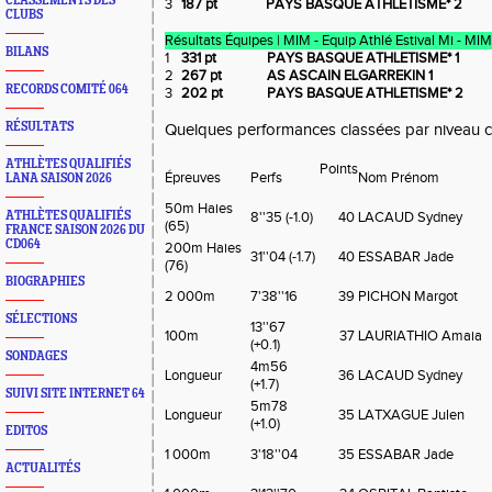
CLASSEMENTS DES
3
187 pt
PAYS BASQUE ATHLETISME* 2
CLUBS
Résultats Équipes | MIM - Equip Athlé Estival Mi - MIM
BILANS
1
331 pt
PAYS BASQUE ATHLETISME* 1
2
267 pt
AS ASCAIN ELGARREKIN 1
RECORDS COMITÉ 064
3
202 pt
PAYS BASQUE ATHLETISME* 2
RÉSULTATS
Quelques performances classées par niveau c
ATHLÈTES QUALIFIÉS
Points
Épreuves
Perfs
Nom Prénom
LANA SAISON 2026
50m Haies
ATHLÈTES QUALIFIÉS
8''35 (-1.0)
40
LACAUD Sydney
(65)
FRANCE SAISON 2026 DU
CD064
200m Haies
31''04 (-1.7)
40
ESSABAR Jade
(76)
BIOGRAPHIES
2 000m
7'38''16
39
PICHON Margot
SÉLECTIONS
13''67
100m
37
LAURIATHIO Amaia
(+0.1)
SONDAGES
4m56
Longueur
36
LACAUD Sydney
(+1.7)
SUIVI SITE INTERNET 64
5m78
Longueur
35
LATXAGUE Julen
(+1.0)
EDITOS
1 000m
3'18''04
35
ESSABAR Jade
ACTUALITÉS