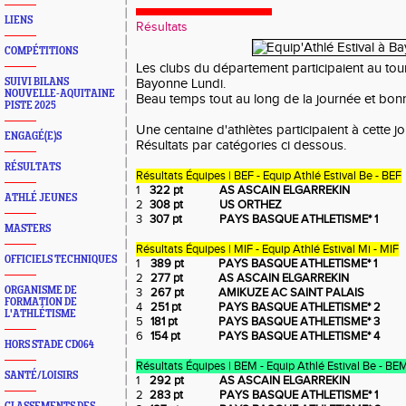
LIENS
Résultats
COMPÉTITIONS
Les clubs du département participaient au tour
SUIVI BILANS
Bayonne Lundi.
NOUVELLE-AQUITAINE
Beau temps tout au long de la journée et bo
PISTE 2025
Une centaine d'athlètes participaient à cette j
ENGAGÉ(E)S
Résultats par catégories ci dessous.
RÉSULTATS
Résultats Équipes | BEF - Equip Athlé Estival Be - BEF
1
322 pt
AS ASCAIN ELGARREKIN
ATHLÉ JEUNES
2
308 pt
US ORTHEZ
3
307 pt
PAYS BASQUE ATHLETISME* 1
MASTERS
Résultats Équipes | MIF - Equip Athlé Estival Mi - MIF
OFFICIELS TECHNIQUES
1
389 pt
PAYS BASQUE ATHLETISME* 1
2
277 pt
AS ASCAIN ELGARREKIN
ORGANISME DE
3
267 pt
AMIKUZE AC SAINT PALAIS
FORMATION DE
4
251 pt
PAYS BASQUE ATHLETISME* 2
L'ATHLÉTISME
5
181 pt
PAYS BASQUE ATHLETISME* 3
6
154 pt
PAYS BASQUE ATHLETISME* 4
HORS STADE CD064
Résultats Équipes | BEM - Equip Athlé Estival Be - BE
SANTÉ/LOISIRS
1
292 pt
AS ASCAIN ELGARREKIN
2
283 pt
PAYS BASQUE ATHLETISME* 1