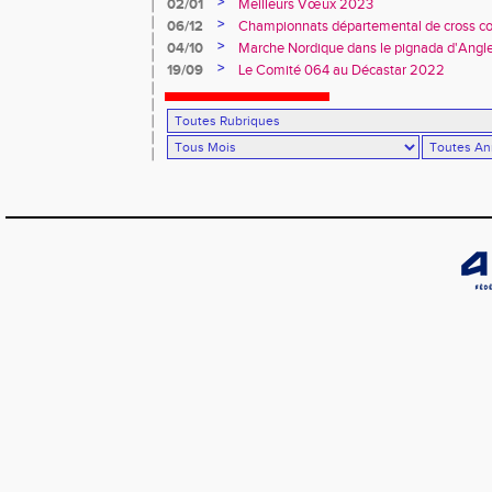
>
02/01
Meilleurs Vœux 2023
>
06/12
Championnats départemental de cross co
>
04/10
Marche Nordique dans le pignada d'Angl
>
19/09
Le Comité 064 au Décastar 2022