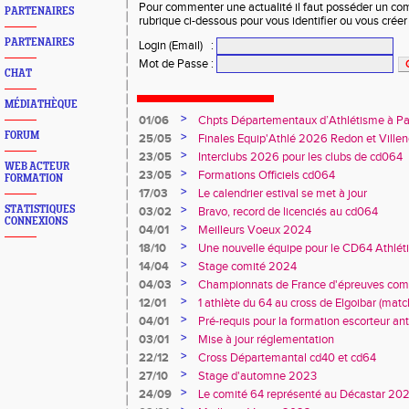
Pour commenter une actualité il faut posséder un compt
PARTENAIRES
rubrique ci-dessous pour vous identifier ou vous crée
PARTENAIRES
Login (Email)
:
Mot de Passe
:
CHAT
MÉDIATHÈQUE
>
01/06
Chpts Départementaux d’Athlétisme à P
Toulouse
>
FORUM
25/05
Finales Equip'Athlé 2026 Redon et Villen
>
23/05
Interclubs 2026 pour les clubs de cd064
WEB ACTEUR
>
23/05
Formations Officiels cd064
FORMATION
>
17/03
Le calendrier estival se met à jour
>
STATISTIQUES
03/02
Bravo, record de licenciés au cd064
CONNEXIONS
>
04/01
Meilleurs Voeux 2024
>
18/10
Une nouvelle équipe pour le CD64 Athlé
>
14/04
Stage comité 2024
>
04/03
Championnats de France d'épreuves comb
Duler titré
>
12/01
1 athlète du 64 au cross de Elgoibar (mat
>
04/01
Pré-requis pour la formation escorteur an
>
03/01
Mise à jour réglementation
>
22/12
Cross Départemantal cd40 et cd64
>
27/10
Stage d'automne 2023
>
24/09
Le comité 64 représenté au Décastar 20