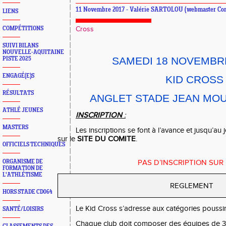
11 Novembre 2017 - Valérie SARTOLOU (webmaster Co
LIENS
COMPÉTITIONS
Cross
SUIVI BILANS
NOUVELLE-AQUITAINE
SAMEDI 18 NOVEMBRE
PISTE 2025
ENGAGÉ(E)S
KID CROSS
RÉSULTATS
ANGLET STADE JEAN MOU
ATHLÉ JEUNES
INSCRIPTION
:
MASTERS
Les inscriptions se font à l’avance et jusqu’au
sur le
SITE DU COMITE
.
OFFICIELS TECHNIQUES
ORGANISME DE
PAS D’INSCRIPTION SUR
FORMATION DE
L'ATHLÉTISME
REGLEMENT
HORS STADE CD064
Le Kid Cross s’adresse aux catégories poussin
SANTÉ/LOISIRS
Chaque club doit composer des équipes de 