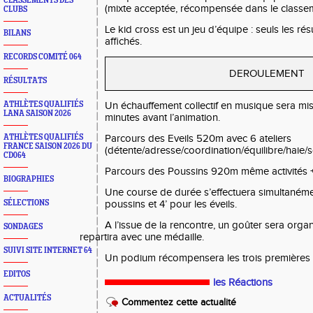
CLASSEMENTS DES
(mixte acceptée, récompensée dans le classem
CLUBS
Le kid cross est un jeu d’équipe : seuls les ré
BILANS
affichés.
RECORDS COMITÉ 064
DEROULEMENT
RÉSULTATS
Un échauffement collectif en musique sera mi
ATHLÈTES QUALIFIÉS
LANA SAISON 2026
minutes avant l’animation.
Parcours des Eveils 520m avec 6 ateliers
ATHLÈTES QUALIFIÉS
FRANCE SAISON 2026 DU
(détente/adresse/coordination/équilibre/haie/
CD064
Parcours des Poussins 920m même activités 
BIOGRAPHIES
Une course de durée s’effectuera simultanéme
poussins et 4’ pour les éveils.
SÉLECTIONS
A l’issue de la rencontre, un goûter sera orga
SONDAGES
repartira avec une médaille.
SUIVI SITE INTERNET 64
Un podium récompensera les trois premières 
EDITOS
les Réactions
ACTUALITÉS
Commentez cette actualité