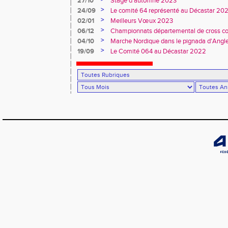
27/10
Stage d'automne 2023
>
24/09
Le comité 64 représenté au Décastar 20
>
02/01
Meilleurs Vœux 2023
>
06/12
Championnats départemental de cross co
>
04/10
Marche Nordique dans le pignada d'Angl
>
19/09
Le Comité 064 au Décastar 2022