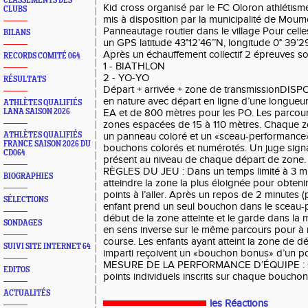
CLASSEMENTS DES
Kid cross organisé par le FC Oloron athlétism
CLUBS
mis à disposition par la municipalité de Mou
Panneautage routier dans le village Pour cell
BILANS
un GPS latitude 43°12’46’’N, longitude 0° 39’2
Après un échauffement collectif 2 épreuves s
RECORDS COMITÉ 064
1 - BIATHLON
2 - YO-YO
RÉSULTATS
Départ + arrivée + zone de transmissionDISPOSIT
en nature avec départ en ligne d’une longueu
ATHLÈTES QUALIFIÉS
LANA SAISON 2026
EA et de 800 mètres pour les PO. Les parcour
zones espacées de 15 à 110 mètres. Chaque zo
ATHLÈTES QUALIFIÉS
un panneau coloré et un «sceau-performance
FRANCE SAISON 2026 DU
bouchons colorés et numérotés. Un juge signal
CD064
présent au niveau de chaque départ de zone.
RÈGLES DU JEU : Dans un temps limité à 3 min
BIOGRAPHIES
atteindre la zone la plus éloignée pour obten
points à l’aller. Après un repos de 2 minutes
SÉLECTIONS
enfant prend un seul bouchon dans le sceau-
début de la zone atteinte et le garde dans la m
SONDAGES
en sens inverse sur le même parcours pour à
course. Les enfants ayant atteint la zone de d
SUIVI SITE INTERNET 64
imparti reçoivent un «bouchon bonus» d’un po
MESURE DE LA PERFORMANCE D’ÉQUIPE : C
EDITOS
points individuels inscrits sur chaque bouchon
ACTUALITÉS
les Réactions