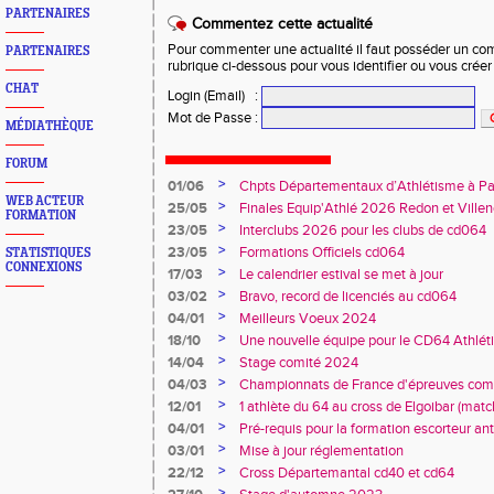
PARTENAIRES
Commentez cette actualité
Pour commenter une actualité il faut posséder un compt
PARTENAIRES
rubrique ci-dessous pour vous identifier ou vous crée
CHAT
Login (Email)
:
Mot de Passe
:
MÉDIATHÈQUE
FORUM
>
01/06
Chpts Départementaux d’Athlétisme à P
WEB ACTEUR
Toulouse
>
25/05
Finales Equip'Athlé 2026 Redon et Villen
FORMATION
>
23/05
Interclubs 2026 pour les clubs de cd064
>
23/05
Formations Officiels cd064
STATISTIQUES
CONNEXIONS
>
17/03
Le calendrier estival se met à jour
>
03/02
Bravo, record de licenciés au cd064
>
04/01
Meilleurs Voeux 2024
>
18/10
Une nouvelle équipe pour le CD64 Athlé
>
14/04
Stage comité 2024
>
04/03
Championnats de France d'épreuves comb
Duler titré
>
12/01
1 athlète du 64 au cross de Elgoibar (mat
>
04/01
Pré-requis pour la formation escorteur an
>
03/01
Mise à jour réglementation
>
22/12
Cross Départemantal cd40 et cd64
>