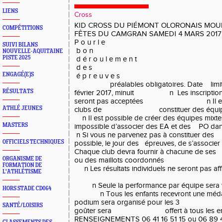
LIENS
Cross
KID CROSS DU PIÉMONT OLORONAIS MOU
COMPÉTITIONS
FÊTES DU CAMGRAN SAMEDI 4 MARS 2017
P o u r l e
SUIVI BILANS
b o n
NOUVELLE-AQUITAINE
PISTE 2025
d é r o u l e m e n t
d e s
ENGAGÉ(E)S
é p r e u v e s n I
préalables obligatoires. Date limite 
RÉSULTATS
février 2017, minuit n Les inscriptions
seront pas acceptées n Il est de
ATHLÉ JEUNES
clubs de constituer des équi
n Il est possible de créer des équipes m
MASTERS
impossible d’associer des EA et des PO
n Si vous ne parvenez pas à constituer des 
OFFICIELS TECHNIQUES
possible, le jour des épreuves, de s’associer
Chaque club devra fournir à chacune de ses
ORGANISME DE
ou des maillots coordonnés
FORMATION DE
n Les résultats individuels ne seront pas aff
L'ATHLÉTISME
n Seule la performance par équipe sera 
HORS STADE CD064
n Tous les enfants recevront un
podium sera organisé pour les 3 pre
SANTÉ/LOISIRS
goûter sera offert à tous les enf
RENSEIGNEMENTS 06 41 16 51 15 ou 06 89 4