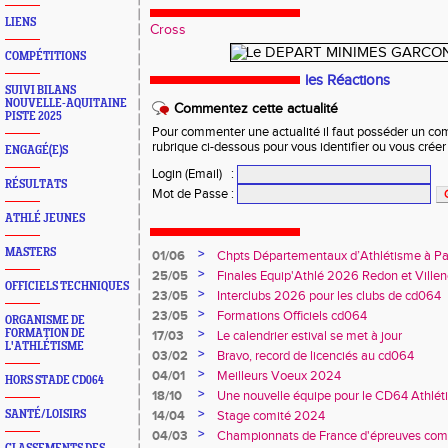
LIENS
Cross
COMPÉTITIONS
les Réactions
SUIVI BILANS
NOUVELLE-AQUITAINE
Commentez cette actualité
PISTE 2025
Pour commenter une actualité il faut posséder un compt
rubrique ci-dessous pour vous identifier ou vous crée
ENGAGÉ(E)S
Login (Email)
:
RÉSULTATS
Mot de Passe
:
ATHLÉ JEUNES
MASTERS
>
01/06
Chpts Départementaux d’Athlétisme à P
Toulouse
>
25/05
Finales Equip'Athlé 2026 Redon et Villen
OFFICIELS TECHNIQUES
>
23/05
Interclubs 2026 pour les clubs de cd064
>
23/05
Formations Officiels cd064
ORGANISME DE
>
FORMATION DE
17/03
Le calendrier estival se met à jour
L'ATHLÉTISME
>
03/02
Bravo, record de licenciés au cd064
>
04/01
Meilleurs Voeux 2024
HORS STADE CD064
>
18/10
Une nouvelle équipe pour le CD64 Athlé
>
SANTÉ/LOISIRS
14/04
Stage comité 2024
>
04/03
Championnats de France d'épreuves comb