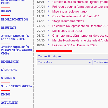
CLASSEMENTS DES
Duler titré
>
12/01
1 athlète du 64 au cross de Elgoibar (mat
CLUBS
>
04/01
Pré-requis pour la formation escorteur an
>
03/01
Mise à jour réglementation
BILANS
>
22/12
Cross Départemantal cd40 et cd64
RECORDS COMITÉ 064
>
27/10
Stage d'automne 2023
>
24/09
Le comité 64 représenté au Décastar 20
RÉSULTATS
>
02/01
Meilleurs Vœux 2023
>
06/12
Championnats départemental de cross co
ATHLÈTES QUALIFIÉS
LANA SAISON 2026
>
04/10
Marche Nordique dans le pignada d'Angl
>
19/09
Le Comité 064 au Décastar 2022
ATHLÈTES QUALIFIÉS
FRANCE SAISON 2026 DU
CD064
BIOGRAPHIES
SÉLECTIONS
SONDAGES
SUIVI SITE INTERNET 64
EDITOS
ACTUALITÉS