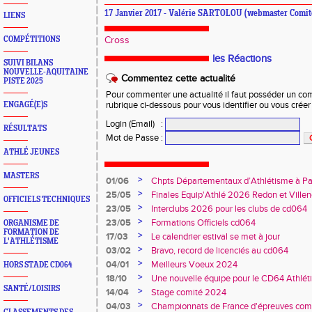
17 Janvier 2017 - Valérie SARTOLOU (webmaster Comit
LIENS
COMPÉTITIONS
Cross
les Réactions
SUIVI BILANS
NOUVELLE-AQUITAINE
Commentez cette actualité
PISTE 2025
Pour commenter une actualité il faut posséder un compt
ENGAGÉ(E)S
rubrique ci-dessous pour vous identifier ou vous crée
Login (Email)
:
RÉSULTATS
Mot de Passe
:
ATHLÉ JEUNES
MASTERS
>
01/06
Chpts Départementaux d’Athlétisme à P
Toulouse
>
25/05
Finales Equip'Athlé 2026 Redon et Villen
OFFICIELS TECHNIQUES
>
23/05
Interclubs 2026 pour les clubs de cd064
>
23/05
Formations Officiels cd064
ORGANISME DE
FORMATION DE
>
17/03
Le calendrier estival se met à jour
L'ATHLÉTISME
>
03/02
Bravo, record de licenciés au cd064
>
04/01
Meilleurs Voeux 2024
HORS STADE CD064
>
18/10
Une nouvelle équipe pour le CD64 Athlé
SANTÉ/LOISIRS
>
14/04
Stage comité 2024
>
04/03
Championnats de France d'épreuves comb