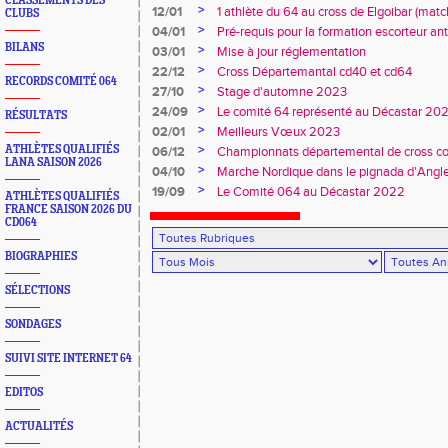
CLASSEMENTS DES
Duler titré
>
12/01
1 athlète du 64 au cross de Elgoibar (mat
CLUBS
>
04/01
Pré-requis pour la formation escorteur an
BILANS
>
03/01
Mise à jour réglementation
>
22/12
Cross Départemantal cd40 et cd64
RECORDS COMITÉ 064
>
27/10
Stage d'automne 2023
>
24/09
Le comité 64 représenté au Décastar 20
RÉSULTATS
>
02/01
Meilleurs Vœux 2023
>
ATHLÈTES QUALIFIÉS
06/12
Championnats départemental de cross co
LANA SAISON 2026
>
04/10
Marche Nordique dans le pignada d'Angl
>
19/09
Le Comité 064 au Décastar 2022
ATHLÈTES QUALIFIÉS
FRANCE SAISON 2026 DU
CD064
BIOGRAPHIES
SÉLECTIONS
SONDAGES
SUIVI SITE INTERNET 64
EDITOS
ACTUALITÉS