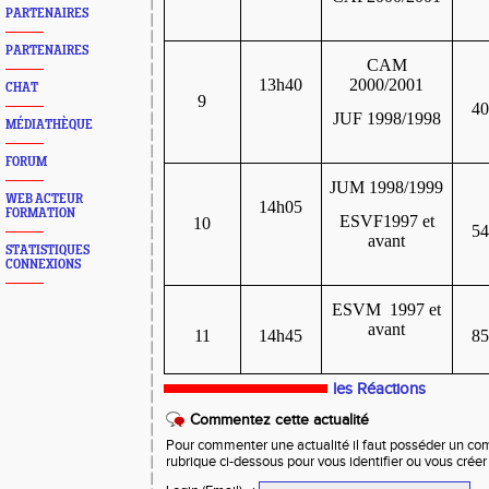
PARTENAIRES
PARTENAIRES
CAM
13h40
2000/2001
CHAT
9
4
JUF 1998/1998
MÉDIATHÈQUE
FORUM
JUM 1998/1999
WEB ACTEUR
14h05
FORMATION
ESVF1997 et
10
5
avant
STATISTIQUES
CONNEXIONS
ESVM 1997 et
avant
11
14h45
8
les Réactions
Commentez cette actualité
Pour commenter une actualité il faut posséder un compt
rubrique ci-dessous pour vous identifier ou vous crée