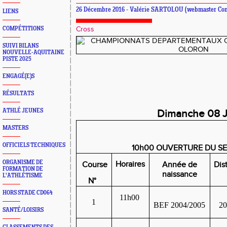
26 Décembre 2016 - Valérie SARTOLOU (webmaster Com
LIENS
COMPÉTITIONS
Cross
SUIVI BILANS
NOUVELLE-AQUITAINE
PISTE 2025
ENGAGÉ(E)S
RÉSULTATS
ATHLÉ JEUNES
Dimanche 08 
MASTERS
OFFICIELS TECHNIQUES
10h00 OUVERTURE DU SE
ORGANISME DE
Horaires
Course
Année de
Dis
FORMATION DE
naissance
L'ATHLÉTISME
N°
HORS STADE CD064
11h00
1
BEF 2004/2005
2
SANTÉ/LOISIRS