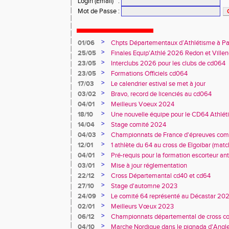
Login (Email)
:
Mot de Passe
:
>
01/06
Chpts Départementaux d’Athlétisme à P
Toulouse
>
25/05
Finales Equip'Athlé 2026 Redon et Villen
>
23/05
Interclubs 2026 pour les clubs de cd064
>
23/05
Formations Officiels cd064
>
17/03
Le calendrier estival se met à jour
>
03/02
Bravo, record de licenciés au cd064
>
04/01
Meilleurs Voeux 2024
>
18/10
Une nouvelle équipe pour le CD64 Athlé
>
14/04
Stage comité 2024
>
04/03
Championnats de France d'épreuves comb
Duler titré
>
12/01
1 athlète du 64 au cross de Elgoibar (mat
>
04/01
Pré-requis pour la formation escorteur an
>
03/01
Mise à jour réglementation
>
22/12
Cross Départemantal cd40 et cd64
>
27/10
Stage d'automne 2023
>
24/09
Le comité 64 représenté au Décastar 20
>
02/01
Meilleurs Vœux 2023
>
06/12
Championnats départemental de cross co
>
04/10
Marche Nordique dans le pignada d'Angl