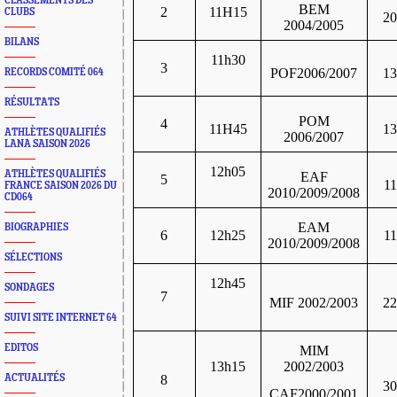
CLASSEMENTS DES
BEM
2
11H15
CLUBS
2
2004/2005
BILANS
11h30
3
POF2006/2007
1
RECORDS COMITÉ 064
RÉSULTATS
POM
4
11H45
1
ATHLÈTES QUALIFIÉS
2006/2007
LANA SAISON 2026
12h05
ATHLÈTES QUALIFIÉS
EAF
5
1
FRANCE SAISON 2026 DU
2010/2009/2008
CD064
EAM
BIOGRAPHIES
6
12h25
1
2010/2009/2008
SÉLECTIONS
12h45
SONDAGES
7
MIF 2002/2003
2
SUIVI SITE INTERNET 64
EDITOS
MIM
13h15
2002/2003
ACTUALITÉS
8
3
CAF2000/2001