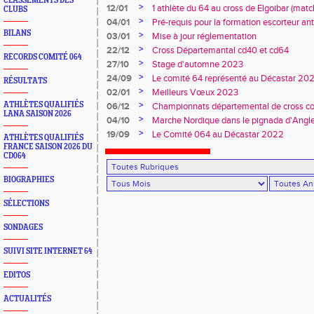
CLASSEMENTS DES
Duler titré
>
12/01
1 athlète du 64 au cross de Elgoibar (mat
CLUBS
>
04/01
Pré-requis pour la formation escorteur an
BILANS
>
03/01
Mise à jour réglementation
>
22/12
Cross Départemantal cd40 et cd64
RECORDS COMITÉ 064
>
27/10
Stage d'automne 2023
>
24/09
Le comité 64 représenté au Décastar 20
RÉSULTATS
>
02/01
Meilleurs Vœux 2023
>
ATHLÈTES QUALIFIÉS
06/12
Championnats départemental de cross co
LANA SAISON 2026
>
04/10
Marche Nordique dans le pignada d'Angl
>
19/09
Le Comité 064 au Décastar 2022
ATHLÈTES QUALIFIÉS
FRANCE SAISON 2026 DU
CD064
BIOGRAPHIES
SÉLECTIONS
SONDAGES
SUIVI SITE INTERNET 64
EDITOS
ACTUALITÉS