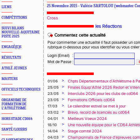
25 Novembre 2015 - Valérie SARTOLOU (webmaster Co
LIENS
COMPÉTITIONS
Cross
les Réactions
SUIVI BILANS
NOUVELLE-AQUITAINE
Commentez cette actualité
PISTE 2025
Pour commenter une actualité il faut posséder un compt
ENGAGÉ(E)S
rubrique ci-dessous pour vous identifier ou vous crée
Login (Email)
:
RÉSULTATS
Mot de Passe
:
ATHLÉ JEUNES
MASTERS
>
01/06
Chpts Départementaux d’Athlétisme à P
Toulouse
>
25/05
Finales Equip'Athlé 2026 Redon et Villen
OFFICIELS TECHNIQUES
>
23/05
Interclubs 2026 pour les clubs de cd064
>
23/05
Formations Officiels cd064
ORGANISME DE
FORMATION DE
>
17/03
Le calendrier estival se met à jour
L'ATHLÉTISME
>
03/02
Bravo, record de licenciés au cd064
>
04/01
Meilleurs Voeux 2024
HORS STADE CD064
>
18/10
Une nouvelle équipe pour le CD64 Athlé
SANTÉ/LOISIRS
>
14/04
Stage comité 2024
>
04/03
Championnats de France d'épreuves comb